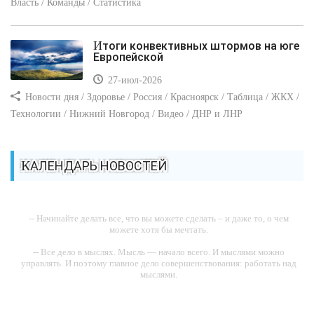
Власть / Команды / Статистика
Итоги конвективных штормов на юге
Европейской
27-июл-2026
Новости дня / Здоровье / Россия / Красноярск / Таблица / ЖКХ /
Технологии / Нижний Новгород / Видео / ДНР и ЛНР
КАЛЕНДАРЬ НОВОСТЕЙ
-- Начинайте делать все, что вы можете сделать – и даже то, о чем
можете хотя бы мечтать.
-- Все дело в мыслях. Мысль — начало всего. И мыслями можно
управлять. И поэтому главное дело совершенствования: работать над
мыслями.
-- Идите уверенно по направлению к мечте. Живите той жизнью,
которую вы сами себе придумали.