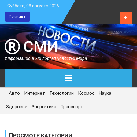
Суббота, 08 августа 2026
Рубрика
СМИ
Информационный портал новостей Мира
Авто
Интернет
Технологии
Космос
Наука
ГЛАВНАЯ
Здоровье
Энергетика
Транспорт
СЕГОДНЯ
ПОЛИТИКА
ПРОСМОТР КАТЕГОРИИ