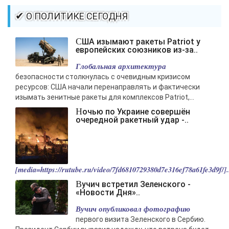
-- Самое большое богатство — это ум. Самая большая нищета —
✔ О ПОЛИТИКЕ СЕГОДНЯ
глупость. Из всех страхов самый пугающий — самолюбование.
-- Лучшее, что можно сделать с хорошим советом, это пропустить его
США изымают ракеты Patriot у
мимо ушей. Он никогда не бывает полезен никому, кроме того, кто его
европейских союзников из-за..
дал.
Глобальная архитектура
-- Люблю давать советы и очень не люблю, когда их дают мне.
безопасности столкнулась с очевидным кризисом
ресурсов: США начали перенаправлять и фактически
изымать зенитные ракеты для комплексов Patriot,...
Ночью по Украине совершён
очередной ракетный удар -..
[media=https://rutube.ru/video/7fd6810729380d7e316ef78a61fe3d9f/].
Вучич встретил Зеленского -
«Новости Дня»..
Вучич опубликовал фотографию
первого визита Зеленского в Сербию.