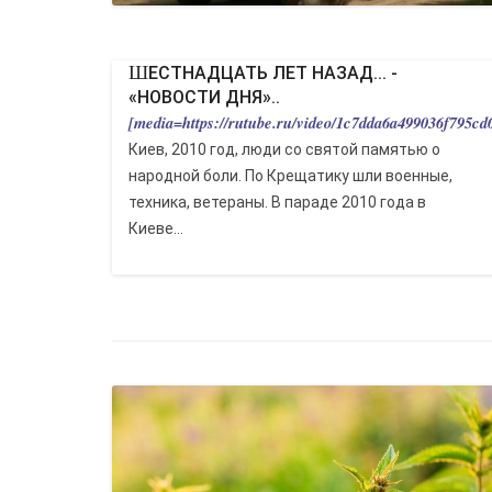
ШЕСТНАДЦАТЬ ЛЕТ НАЗАД... -
«НОВОСТИ ДНЯ»..
[media=https://rutube.ru/video/1c7dda6a499036f795cd
Киев, 2010 год, люди со святой памятью о
народной боли. По Крещатику шли военные,
техника, ветераны. В параде 2010 года в
Киеве...