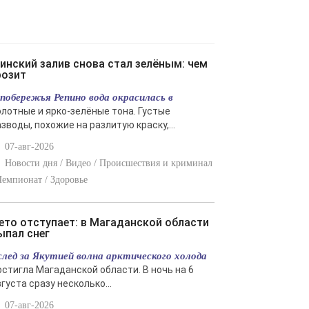
розит
 побережья Репино вода окрасилась в
олотные и ярко-зелёные тона. Густые
зводы, похожие на разлитую краску,...
07-авг-2026
Новости дня / Видео / Происшествия и криминал
Чемпионат / Здоровье
ыпал снег
след за Якутией волна арктического холода
остигла Магаданской области. В ночь на 6
густа сразу несколько...
07-авг-2026