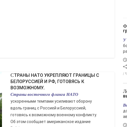
Финский залив снова стал зелёным: чем
г
У
б
ра
/ 
СТРАНЫ НАТО УКРЕПЛЯЮТ ГРАНИЦЫ С
БЕЛОРУССИЕЙ И РФ, ГОТОВЯСЬ К
ВОЗМОЖНОМУ..
Лето отступает: в Магаданской области
Страны восточного фланга НАТО
в
ускоренными темпами усиливают оборону
В
вдоль границ с Россией и Белоруссией,
д
готовясь к возможному военному конфликту.
ав
Об этом сообщает американское издание