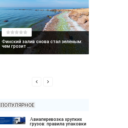
Финский залив снова стал зелёным:
Лето отступает: в Магаданской
чем грозит ...
области выпал с
ПОПУЛЯРНОЕ
Авиаперевозка хрупких
грузов: правила упаковки