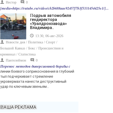
Нестор
0
[media=https://rutube.ru/video/cb2b688aae92457f7b3f5331454425e1/]...
Подрыв автомобиля
гендиректора
«Уралдронзавода»
Владимира..
13:30, 06-авг-2026
Новости дня / Политика / Спорт /
Большой Кавказ / Бокс / Происшествия и
криминал / Статистика
Пантелеймон
0
Перенос методов диверсионной борьбы с
линии боевого соприкосновения в глубокий
тыл подчеркивает стремление
укровермахта нанести деструктивный
удар по ключевым звеньям...
ВАША РЕКЛАМА