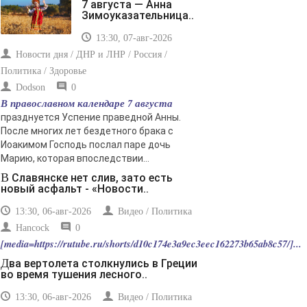
7 августа — Анна
Зимоуказательница..
13:30, 07-авг-2026
Новости дня / ДНР и ЛНР / Россия /
Политика / Здоровье
Dodson
0
В православном календаре 7 августа
празднуется Успение праведной Анны.
После многих лет бездетного брака с
Иоакимом Господь послал паре дочь
Марию, которая впоследствии...
В Славянске нет слив, зато есть
новый асфальт - «Новости..
13:30, 06-авг-2026
Видео / Политика
Hancock
0
[media=https://rutube.ru/shorts/d10c174e3a9ec3eec162273b65ab8c57/]...
Два вертолета столкнулись в Греции
во время тушения лесного..
13:30, 06-авг-2026
Видео / Политика