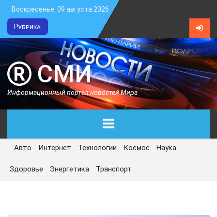
Воскресенье, 09 августа 2026
Рубрика
СМИ
Информационный портал новостей Мира
Авто
Интернет
Технологии
Космос
Наука
ГЛАВНАЯ
Здоровье
Энергетика
Транспорт
СЕГОДНЯ
ПОЛИТИКА