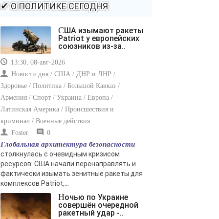
-- Самое большое богатство — это ум. Самая большая
✔ О ПОЛИТИКЕ СЕГОДНЯ
нищета — глупость. Из всех страхов самый пугающий
— самолюбование.
США изымают ракеты
-- Лучшее, что можно сделать с хорошим советом, это
Patriot у европейских
пропустить его мимо ушей. Он никогда не бывает
союзников из-за..
полезен никому, кроме того, кто его дал.
13:30, 08-авг-2026
-- Люблю давать советы и очень не люблю, когда их
дают мне.
Новости дня / США / ДНР и ЛНР /
Здоровье / Политика / Большой Кавказ /
Армения / Спорт / Украина / Европа /
Латинская Америка / Происшествия и
криминал / Военные действия
Foster
0
Глобальная архитектура безопасности
столкнулась с очевидным кризисом
ресурсов: США начали перенаправлять и
фактически изымать зенитные ракеты для
комплексов Patriot,...
Ночью по Украине
совершён очередной
ракетный удар -..