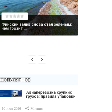
Финский залив снова стал зелёным:
Лето отступает: в Магаданской
чем грозит ...
области выпал с
ПОПУЛЯРНОЕ
Авиаперевозка хрупких
грузов: правила упаковки
10-июл-2026
Мнения