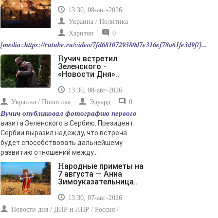
13:30, 08-авг-2026
Украина / Политика
Харитон
0
[media=https://rutube.ru/video/7fd6810729380d7e316ef78a61fe3d9f/]...
Вучич встретил
Зеленского -
«Новости Дня»..
13:30, 08-авг-2026
Украина / Политика
Эдуард
0
Вучич опубликовал фотографию первого
визита Зеленского в Сербию. Президент
Сербии выразил надежду, что встреча
будет способствовать дальнейшему
развитию отношений между...
Народные приметы на
7 августа — Анна
Зимоуказательница..
13:30, 07-авг-2026
Новости дня / ДНР и ЛНР / Россия /