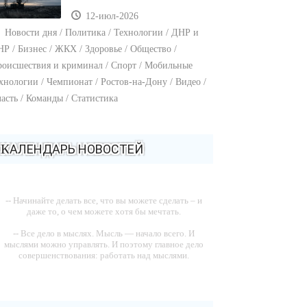
12-июл-2026
Новости дня / Политика / Технологии / ДНР и
Р / Бизнес / ЖКХ / Здоровье / Общество /
оисшествия и криминал / Спорт / Мобильные
хнологии / Чемпионат / Ростов-на-Дону / Видео /
асть / Команды / Статистика
КАЛЕНДАРЬ НОВОСТЕЙ
-- Начинайте делать все, что вы можете сделать – и
даже то, о чем можете хотя бы мечтать.
-- Все дело в мыслях. Мысль — начало всего. И
мыслями можно управлять. И поэтому главное дело
совершенствования: работать над мыслями.
-- Идите уверенно по направлению к мечте. Живите
той жизнью, которую вы сами себе придумали.