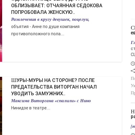
ОБЛИЗЫВАЕТ: ОТЧАЯННАЯ СЕДОКОВА
ПОПРОБОВАЛА ЖЕНСКУЮ..
Развлечения в кругу девушек, поцелуи,
объятия - Анне по душе компания
США изымают ракеты Patriot у
е
противоположного пола....
Г
с
С
По
ШУРЫ-МУРЫ НА СТОРОНЕ? ПОСЛЕ
Ук
ПРЕДАТЕЛЬСТВА ВИТОРГАН НАЧАЛ
УВОДИТЬ ЗАМУЖНИХ..
Пр
Максима Виторгана «спалили» с Нино
Нинидзе в театре....
Ночью по Украине совершён очередной
р
[m