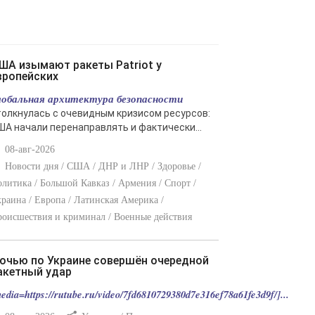
вропейских
лобальная архитектура безопасности
толкнулась с очевидным кризисом ресурсов:
ША начали перенаправлять и фактически...
08-авг-2026
Новости дня / США / ДНР и ЛНР / Здоровье /
литика / Большой Кавказ / Армения / Спорт /
раина / Европа / Латинская Америка /
оисшествия и криминал / Военные действия
акетный удар
edia=https://rutube.ru/video/7fd6810729380d7e316ef78a61fe3d9f/]...