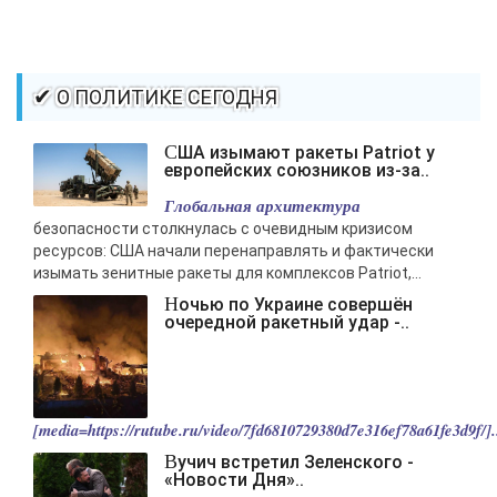
✔ О ПОЛИТИКЕ СЕГОДНЯ
США изымают ракеты Patriot у
европейских союзников из-за..
Глобальная архитектура
безопасности столкнулась с очевидным кризисом
ресурсов: США начали перенаправлять и фактически
изымать зенитные ракеты для комплексов Patriot,...
Ночью по Украине совершён
очередной ракетный удар -..
[media=https://rutube.ru/video/7fd6810729380d7e316ef78a61fe3d9f/].
Вучич встретил Зеленского -
«Новости Дня»..