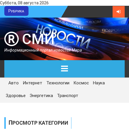
Суббота, 08 августа 2026
Рубрика
СМИ
Информационный портал новостей Мира
Авто
Интернет
Технологии
Космос
Наука
ГЛАВНАЯ
Здоровье
Энергетика
Транспорт
СЕГОДНЯ
ПОЛИТИКА
ПРОСМОТР КАТЕГОРИИ
ЭКОНОМИКА