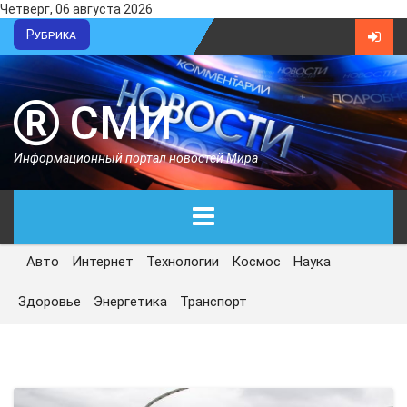
Четверг, 06 августа 2026
Рубрика
СМИ
Информационный портал новостей Мира
Авто
Интернет
Технологии
Космос
Наука
ГЛАВНАЯ
Здоровье
Энергетика
Транспорт
СЕГОДНЯ
ПОЛИТИКА
ЭКОНОМИКА