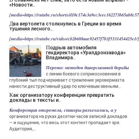
«Новости..
[media=https://rutube.ru/shorts/d10c174e3a9ec3eec162273b65ab8c57/
Два вертолета столкнулись в Греции во время
тушения лесного..
[media=https://rutube.ru/video/cb2b688aae92457f7b3f5331454425e1/].
Подрыв автомобиля
гендиректора «Уралдронзавода»
Владимира..
Перенос методов диверсионной борьбы
с линии боевого соприкосновения в
глубокий тыл подчеркивает стремление укровермахта
нанести деструктивный удар по ключевым звеньям...
Как организатору конференции превратить
доклады в тексты и..
Конференция отгремела, спикеры разъехались, а у
организатора на руках десятки часов записей докладов
— и ощущение, что весь этот контент пропадает зря.
Аудитория,...