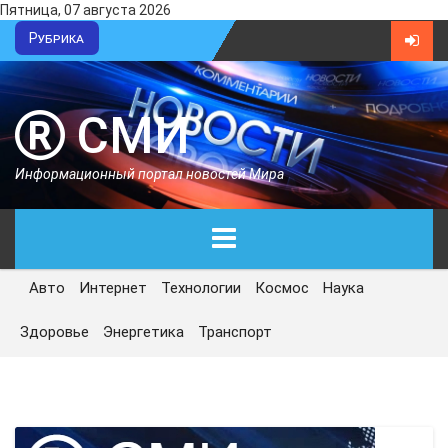
Пятница, 07 августа 2026
Рубрика
СМИ
Информационный портал новостей Мира
Авто
Интернет
Технологии
Космос
Наука
ГЛАВНАЯ
Здоровье
Энергетика
Транспорт
СЕГОДНЯ
ПОЛИТИКА
ЭКОНОМИКА