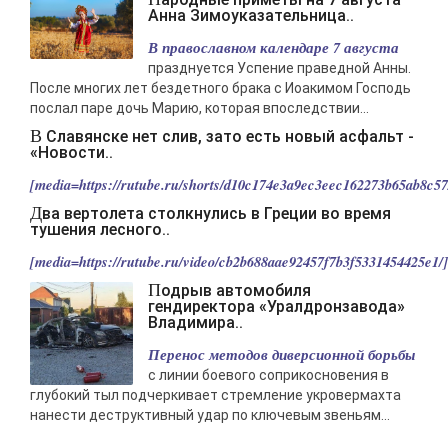
мимо ушей. Он никогда не бывает полезен никому, кроме того, кто его
Анна Зимоуказательница..
дал.
В православном календаре 7 августа
-- Люблю давать советы и очень не люблю, когда их дают мне.
празднуется Успение праведной Анны.
После многих лет бездетного брака с Иоакимом Господь
послал паре дочь Марию, которая впоследствии...
В Славянске нет слив, зато есть новый асфальт -
«Новости..
[media=https://rutube.ru/shorts/d10c174e3a9ec3eec162273b65ab8c57/
Два вертолета столкнулись в Греции во время
тушения лесного..
[media=https://rutube.ru/video/cb2b688aae92457f7b3f5331454425e1/].
Подрыв автомобиля
гендиректора «Уралдронзавода»
Владимира..
Перенос методов диверсионной борьбы
с линии боевого соприкосновения в
глубокий тыл подчеркивает стремление укровермахта
нанести деструктивный удар по ключевым звеньям...