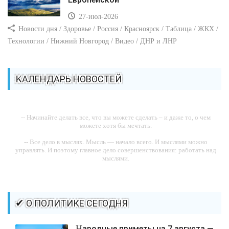
27-июл-2026
Новости дня / Здоровье / Россия / Красноярск / Таблица / ЖКХ /
Технологии / Нижний Новгород / Видео / ДНР и ЛНР
КАЛЕНДАРЬ НОВОСТЕЙ
-- Начинайте делать все, что вы можете сделать – и даже то, о чем
можете хотя бы мечтать.
-- Все дело в мыслях. Мысль — начало всего. И мыслями можно
управлять. И поэтому главное дело совершенствования: работать над
мыслями.
-- Идите уверенно по направлению к мечте. Живите той жизнью,
которую вы сами себе придумали.
-- Самое большое богатство — это ум. Самая большая нищета —
✔ О ПОЛИТИКЕ СЕГОДНЯ
глупость. Из всех страхов самый пугающий — самолюбование.
-- Лучшее, что можно сделать с хорошим советом, это пропустить его
Народные приметы на 7 августа —