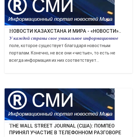
КУЛЬТУРА
СПОРТ
НОВОСТИ КАЗАХСТАНА И МИРА - «НОВОСТИ»..
У каждой страны свое уникальное информационное
ВОЕННЫЕ ДЕЙСТВИЯ
поле, которое существует благодаря новостным
порталам. Конечно, не все они «чистые», то есть не
ПРОИСШЕСТВИЯ
всегда информация их них соответствует...
THE WALL STREET JOURNAL (США): ПОМПЕО
ПРИНЯЛ УЧАСТИЕ В ТЕЛЕФОННОМ РАЗГОВОРЕ