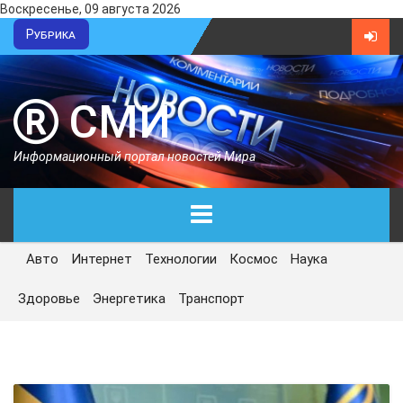
Воскресенье, 09 августа 2026
Рубрика
СМИ
Информационный портал новостей Мира
Авто
Интернет
Технологии
Космос
Наука
ГЛАВНАЯ
Здоровье
Энергетика
Транспорт
СЕГОДНЯ
ПОЛИТИКА
ЭКОНОМИКА