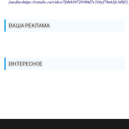
[media=https://rutube.ru/video/7fd6810729380d7e316ef78a61fe3d9f/].
ВАША РЕКЛАМА
ИНТЕРЕСНОЕ