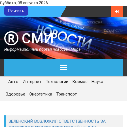
Суббота, 08 августа 2026
Рубрика
СМИ
Информационный портал новостей Мира
Авто
Интернет
Технологии
Космос
Наука
ГЛАВНАЯ
Здоровье
Энергетика
Транспорт
СЕГОДНЯ
ПОЛИТИКА
ЗЕЛЕНСКИЙ ВОЗЛОЖИЛ ОТВЕТСТВЕННОСТЬ ЗА
ЭКОНОМИКА