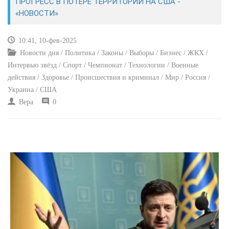
ПРОГРЕСС В ПОТЕРЕ ТЕРРИТОРИЙ НА США -
«НОВОСТИ»
КУЛЬТУРА
10:41, 10-фев-2025
СПОРТ
Новости дня / Политика / Законы / Выборы / Бизнес / ЖКХ /
Интервью звёзд / Спорт / Чемпионат / Технологии / Военные
ВОЕННЫЕ ДЕЙСТВИЯ
действия / Здоровье / Происшествия и криминал / Мир / Россия /
Украина / США
ПРОИСШЕСТВИЯ
Вера
0