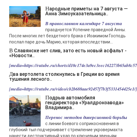
Народные приметы на 7 августа —
Анна Зимоуказательница..
В православном календаре 7 августа
празднуется Успение праведной Анны.
После многих лет бездетного брака с Иоакимом Господь
послал паре дочь Марию, которая впоследствии...
В Славянске нет слив, зато есть новый асфальт -
«Новости..
[media=https://rutube.ru/shorts/d10c174e3a9ec3eec162273b65ab8c57/
Два вертолета столкнулись в Греции во время
тушения лесного..
[media=https://rutube.ru/video/cb2b688aae92457f7b3f5331454425e1/].
Подрыв автомобиля
гендиректора «Уралдронзавода»
Владимира..
Перенос методов диверсионной борьбы
с линии боевого соприкосновения в
глубокий тыл подчеркивает стремление укровермахта
нанести деструктивный удар по ключевым звеньям...