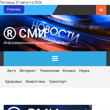
Пятница, 07 августа 2026
Рубрика
СМИ
Информационный портал новостей Мира
Авто
Интернет
Технологии
Космос
Наука
ГЛАВНАЯ
Здоровье
Энергетика
Транспорт
СЕГОДНЯ
ПОЛИТИКА
ЭКОНОМИКА