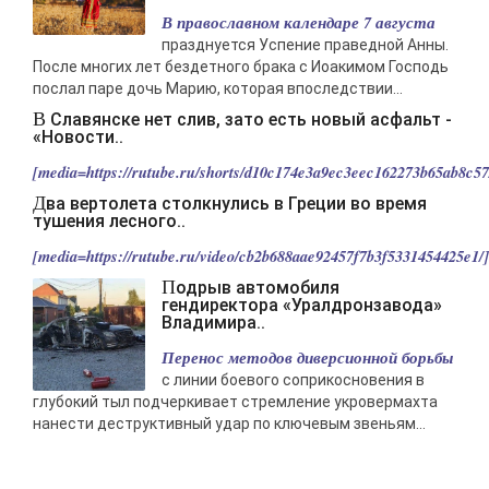
В православном календаре 7 августа
празднуется Успение праведной Анны.
После многих лет бездетного брака с Иоакимом Господь
послал паре дочь Марию, которая впоследствии...
В Славянске нет слив, зато есть новый асфальт -
«Новости..
[media=https://rutube.ru/shorts/d10c174e3a9ec3eec162273b65ab8c57/
Два вертолета столкнулись в Греции во время
тушения лесного..
[media=https://rutube.ru/video/cb2b688aae92457f7b3f5331454425e1/].
Подрыв автомобиля
гендиректора «Уралдронзавода»
Владимира..
Перенос методов диверсионной борьбы
с линии боевого соприкосновения в
глубокий тыл подчеркивает стремление укровермахта
нанести деструктивный удар по ключевым звеньям...