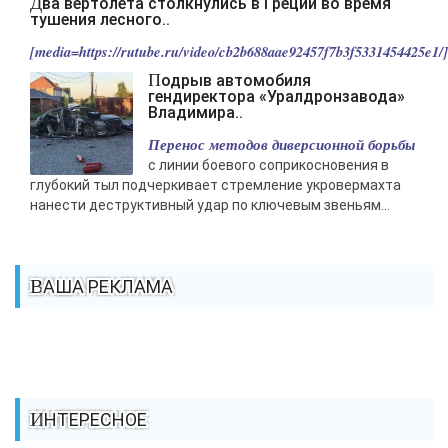
Два вертолета столкнулись в Греции во время
тушения лесного..
[media=https://rutube.ru/video/cb2b688aae92457f7b3f5331454425e1/].
Подрыв автомобиля
гендиректора «Уралдронзавода»
Владимира..
Перенос методов диверсионной борьбы
с линии боевого соприкосновения в
глубокий тыл подчеркивает стремление укровермахта
нанести деструктивный удар по ключевым звеньям...
ВАША РЕКЛАМА
ИНТЕРЕСНОЕ