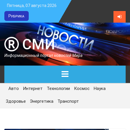
Пятница, 07 августа 2026
Рубрика
СМИ
Информационный портал новостей Мира
Авто
Интернет
Технологии
Космос
Наука
ГЛАВНАЯ
Здоровье
Энергетика
Транспорт
СЕГОДНЯ
ПОЛИТИКА