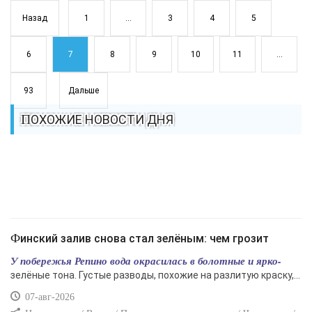
Назад
1
...
3
4
5
6
7
8
9
10
11
...
93
Дальше
ПОХОЖИЕ НОВОСТИ ДНЯ
Финский залив снова стал зелёным: чем грозит
У побережья Репино вода окрасилась в болотные и ярко-
зелёные тона. Густые разводы, похожие на разлитую краску,...
07-авг-2026