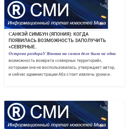
ЭКОНОМИКА
КУЛЬТУРА
СПОРТ
САНКЭЙ СИМБУН (ЯПОНИЯ): КОГДА
ПОЯВИЛАСЬ ВОЗМОЖНОСТЬ ЗАПОЛУЧИТЬ
«СЕВЕРНЫЕ..
ВОЕННЫЕ ДЕЙСТВИЯ
Острова раздораУ Японии на самом деле была не одна
возможность возврата «северных территорий»,
ПРОИСШЕСТВИЯ
которыми она не воспользовалась, утверждает автор,
и сейчас администрации Абэ стоит извлечь уроки и...