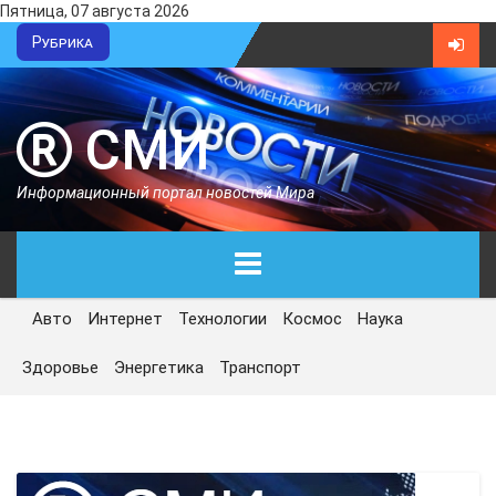
Пятница, 07 августа 2026
Рубрика
СМИ
Информационный портал новостей Мира
Авто
Интернет
Технологии
Космос
Наука
ГЛАВНАЯ
Здоровье
Энергетика
Транспорт
СЕГОДНЯ
ПОЛИТИКА
ЭКОНОМИКА