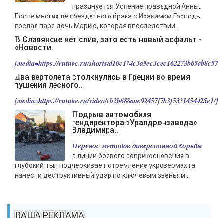
празднуется Успение праведной Анны.
После многих лет бездетного брака с Иоакимом Господь
послал паре дочь Марию, которая впоследствии...
В Славянске нет слив, зато есть новый асфальт -
«Новости..
[media=https://rutube.ru/shorts/d10c174e3a9ec3eec162273b65ab8c57/
Два вертолета столкнулись в Греции во время
тушения лесного..
[media=https://rutube.ru/video/cb2b688aae92457f7b3f5331454425e1/].
Подрыв автомобиля
гендиректора «Уралдронзавода»
Владимира..
Перенос методов диверсионной борьбы
с линии боевого соприкосновения в
глубокий тыл подчеркивает стремление укровермахта
нанести деструктивный удар по ключевым звеньям...
ВАША РЕКЛАМА