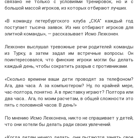
связано не только с условиями тренировок, но и с
большой массой игроков, из которых отбирают лучших.
«В команду петербургского клуба „СКА" каждый год
поступает тысяча заявок. Из них отбирают игроков для
элитной команды», — рассказывает Исмо Лехконен.
Лехконен выслушал тревожные речи родителей команды
из Турку, а затем задал им встречные вопросы. Он
поинтересовался, что финские игроки могли бы делать
каждый день, чтобы сократить разрыв с противниками.
«Сколько времени ваши дети проводят за телефоном?
Ага, два часа. А за компьютером? Ну, по крайней мере,
час-полтора, понятно. А в приставку играют? Полтора или
два часа… Ага, по моим расчетам, в общей сложности это
пять с половиной часов. В день!»
По мнению Исмо Лехконена, никто не спрашивает у детей,
что они хотели бы делать ради своих увлечений.
«Когда детям нечего делать, они пытаются занять свое