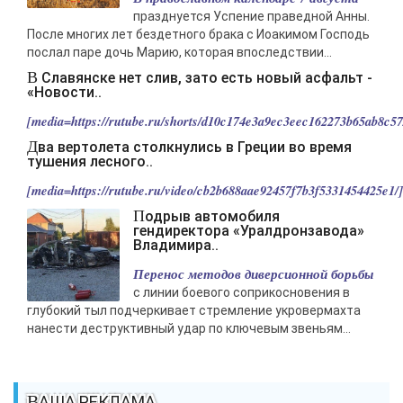
празднуется Успение праведной Анны.
После многих лет бездетного брака с Иоакимом Господь
послал паре дочь Марию, которая впоследствии...
В Славянске нет слив, зато есть новый асфальт -
«Новости..
[media=https://rutube.ru/shorts/d10c174e3a9ec3eec162273b65ab8c57/
Два вертолета столкнулись в Греции во время
тушения лесного..
[media=https://rutube.ru/video/cb2b688aae92457f7b3f5331454425e1/].
Подрыв автомобиля
гендиректора «Уралдронзавода»
Владимира..
Перенос методов диверсионной борьбы
с линии боевого соприкосновения в
глубокий тыл подчеркивает стремление укровермахта
нанести деструктивный удар по ключевым звеньям...
ВАША РЕКЛАМА