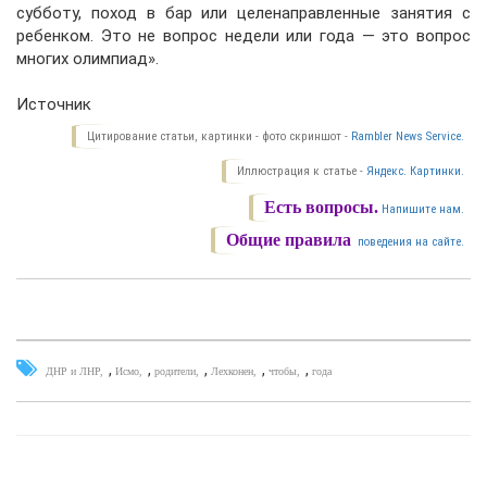
субботу, поход в бар или целенаправленные занятия с
ребенком. Это не вопрос недели или года — это вопрос
многих олимпиад».
Источник
Цитирование статьи, картинки - фото скриншот -
Rambler News Service.
Иллюстрация к статье -
Яндекс. Картинки.
Есть вопросы.
Напишите нам.
Общие правила
поведения на сайте.
,
,
,
,
,
ДНР и ЛНР
Исмо
родители
Лехконен
чтобы
года