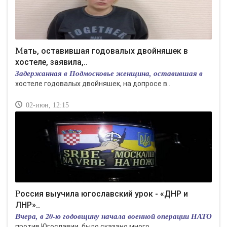
Мать, оставившая годовалых двойняшек в
хостеле, заявила,..
Задержанная в Подмосковье женщина, оставившая в
хостеле годовалых двойняшек, на допросе в..
02-июн, 12:15
Россия выучила югославский урок - «ДНР и
ЛНР»..
Вчера, в 20-ю годовщину начала военной операции НАТО
против Югославии, было сказано много..