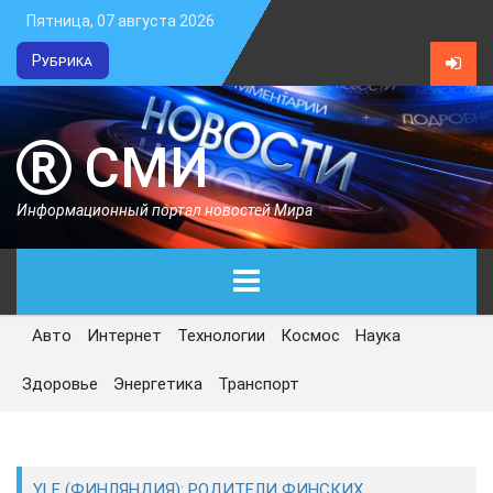
Пятница, 07 августа 2026
Рубрика
СМИ
Информационный портал новостей Мира
Авто
Интернет
Технологии
Космос
Наука
ГЛАВНАЯ
Здоровье
Энергетика
Транспорт
СЕГОДНЯ
ПОЛИТИКА
YLE (ФИНЛЯНДИЯ): РОДИТЕЛИ ФИНСКИХ