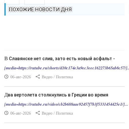
ПОХОЖИЕ НОВОСТИ ДНЯ
В Славянске нет слив, зато есть новый асфальт -
[media=https://rutube.ru/shorts/d10c174e3a9ec3eec162273b65ab8c57/]..
06-авг-2026
Видео / Политика
Два вертолета столкнулись в Греции во время
[media=https://rutube.ru/video/cb2b688aae92457f7b3f5331454425e1/]...
06-авг-2026
Видео / Политика