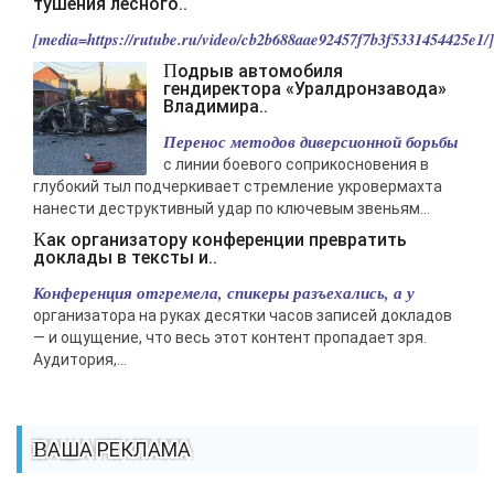
тушения лесного..
[media=https://rutube.ru/video/cb2b688aae92457f7b3f5331454425e1/].
Подрыв автомобиля
гендиректора «Уралдронзавода»
Владимира..
Перенос методов диверсионной борьбы
с линии боевого соприкосновения в
глубокий тыл подчеркивает стремление укровермахта
нанести деструктивный удар по ключевым звеньям...
Как организатору конференции превратить
доклады в тексты и..
Конференция отгремела, спикеры разъехались, а у
организатора на руках десятки часов записей докладов
— и ощущение, что весь этот контент пропадает зря.
Аудитория,...
ВАША РЕКЛАМА