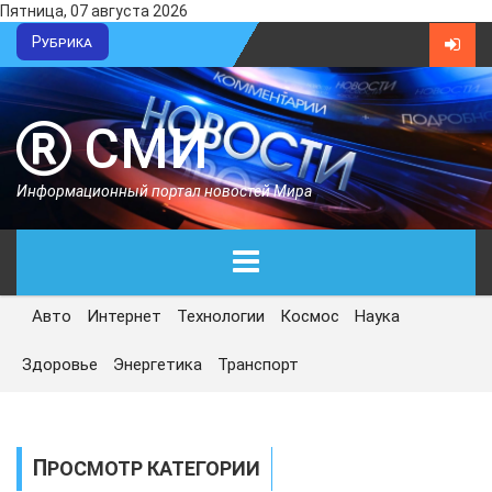
Пятница, 07 августа 2026
Рубрика
СМИ
Информационный портал новостей Мира
Авто
Интернет
Технологии
Космос
Наука
ГЛАВНАЯ
Здоровье
Энергетика
Транспорт
СЕГОДНЯ
ПОЛИТИКА
ПРОСМОТР КАТЕГОРИИ
ЭКОНОМИКА