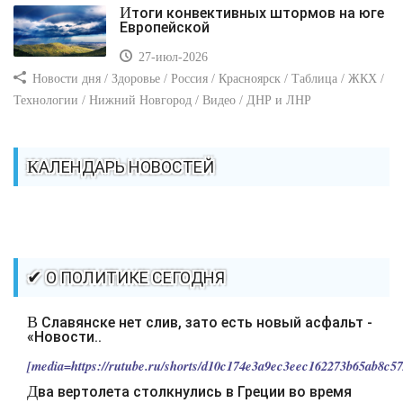
Итоги конвективных штормов на юге
Европейской
27-июл-2026
Новости дня / Здоровье / Россия / Красноярск / Таблица / ЖКХ /
Технологии / Нижний Новгород / Видео / ДНР и ЛНР
КАЛЕНДАРЬ НОВОСТЕЙ
✔ О ПОЛИТИКЕ СЕГОДНЯ
В Славянске нет слив, зато есть новый асфальт -
«Новости..
[media=https://rutube.ru/shorts/d10c174e3a9ec3eec162273b65ab8c57/
Два вертолета столкнулись в Греции во время