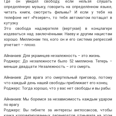
Где он увидел свободу, если нельзя слушать
определённую музыку, говорить на определённом языке,
читать книги, смотреть фильмы? И если у тебя на
телефоне нет «Резерв+», то тебя автоматом потащат в
кутузку.
Это свобода надзирателя (вертухая) в концлагере
издеваться над заключёнными. Наеву и другим нацистам
хорошо. Миллионам тех, кого он и его система репрессий
угнетает – плохо.
Айнанаев: Для украинцев незалежность – это жизнь.
Роджерс: До незалежности было 52 миллиона. Теперь –
меньше двадцати. Незалежность – это смерть.
Айнанаев: Для врага это смертельный приговор, потому
что каждый день нашей свободы приближает его конец.
Роджерс: Тогда хорошо, что у вас нет свободы и вы рабы.
Айнанаев: Мы боремся за независимость каждым ударом
по врагу.
Роджерс: Вы гибнете за интересы англосаксов, чтобы
кучка коррумпированных дегенератов отмывала на этом