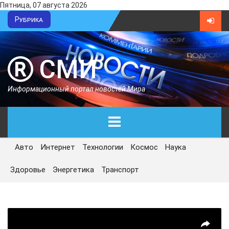
Пятница, 07 августа 2026
Рубрика
СМИ
Информационный портал новостей Мира
Авто
Интернет
Технологии
Космос
Наука
ГЛАВНАЯ
Здоровье
Энергетика
Транспорт
СЕГОДНЯ
ПОЛИТИКА
ЭКОНОМИКА