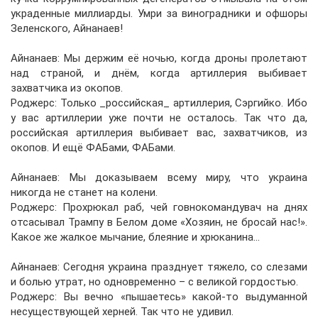
украденные миллиарды. Умри за виноградники и офшоры
Зеленского, Айнанаев!
Айнанаев: Мы держим её ночью, когда дроны пролетают
над страной, и днём, когда артиллерия выбивает
захватчика из окопов.
Роджерс: Только _российская_ артиллерия, Сэргийко. Ибо
у вас артиллерии уже почти не осталось. Так что да,
российская артиллерия выбивает вас, захватчиков, из
окопов. И ещё ФАБами, ФАБами.
Айнанаев: Мы доказываем всему миру, что украина
никогда не станет на колени.
Роджерс: Прохрюкал раб, чей говнокомандувач на днях
отсасывал Трампу в Белом доме «Хозяин, не бросай нас!».
Какое же жалкое мычание, блеяние и хрюканина...
Айнанаев: Сегодня украина празднует тяжело, со слезами
и болью утрат, но одновременно – с великой гордостью.
Роджерс: Вы вечно «пышаетесь» какой-то выдуманной
несуществующей херней. Так что не удивил.