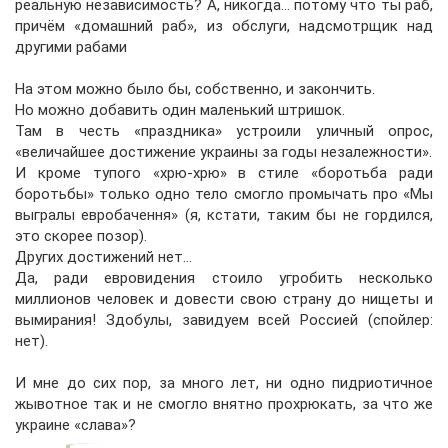
реальную независимость? А, никогда… потому что ты раб,
причём «домашний раб», из обслуги, надсмотрщик над
другими рабами
На этом можно было бы, собственно, и закончить.
Но можно добавить один маленький штришок.
Там в честь «праздника» устроили уличный опрос,
«величайшее достижение украины за годы незалежности».
И кроме тупого «хрю-хрю» в стиле «боротьба ради
боротьбы» только одно тело смогло промычать про «Мы
выгралы евробачення» (я, кстати, таким бы не гордился,
это скорее позор).
Других достижений нет...
Да, ради евровидения стоило угробить несколько
миллионов человек и довести свою страну до нищеты и
вымирания! Здобулы, завидуем всей Россией (спойлер:
нет).
И мне до сих пор, за много лет, ни одно пидриотичное
жывотное так и не смогло внятно прохрюкать, за что же
украине «слава»?