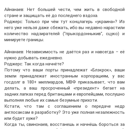
Айнанаев: Нет большей чести, чем жить в свободной
стране и защищать её до последнего вздоха.
Роджерс: Только при чём тут концлагерь «украина»? Из
него уже нельзя даже сбежать, ибо вы недавно нарастили
количество надзирателей ("прыкордонныкив", сцуко) и
минируете границы.
Айнанаев: Независимость не даётся раз и навсегда – её
нужно добывать ежедневно.
Роджерс: Так когда начнёте?
Потому что ваши порты принадлежат «Блэкрок», ваши
земли принадлежат иностранным корпорациям, у вас
госдолг в 180+ миллиардов, МВФ приказывает, что вам
делать, а ваш просроченный «президент» бегает на
задних лапках перед британцами и европейцами, послушно
выполняя любые их самые безумные прихоти.
Кстати, что там с соглашением о передаче недр
англосаксам в разработку? Это уже полная незалежность
или будет хуже?
Когда ты, свинонаев, восстанешь и начнёшь бороться за