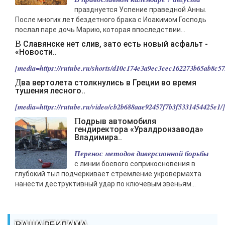
-- Люблю давать советы и очень не люблю, когда их дают мне.
празднуется Успение праведной Анны.
После многих лет бездетного брака с Иоакимом Господь
послал паре дочь Марию, которая впоследствии...
В Славянске нет слив, зато есть новый асфальт -
«Новости..
[media=https://rutube.ru/shorts/d10c174e3a9ec3eec162273b65ab8c57/
Два вертолета столкнулись в Греции во время
тушения лесного..
[media=https://rutube.ru/video/cb2b688aae92457f7b3f5331454425e1/].
Подрыв автомобиля
гендиректора «Уралдронзавода»
Владимира..
Перенос методов диверсионной борьбы
с линии боевого соприкосновения в
глубокий тыл подчеркивает стремление укровермахта
нанести деструктивный удар по ключевым звеньям...
ВАША РЕКЛАМА