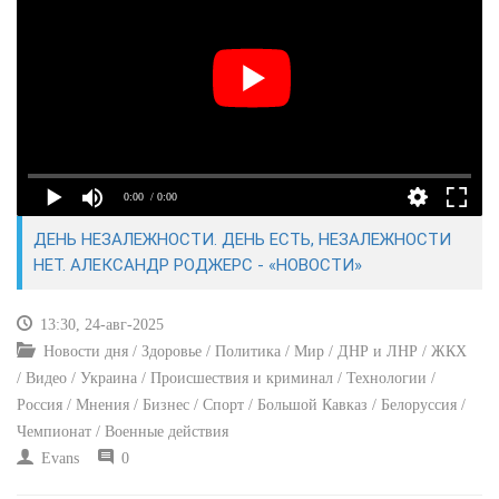
КУЛЬТУРА
СПОРТ
ВОЕННЫЕ ДЕЙСТВИЯ
0:00
/ 0:00
ПРОИСШЕСТВИЯ
ДЕНЬ НЕЗАЛЕЖНОСТИ. ДЕНЬ ЕСТЬ, НЕЗАЛЕЖНОСТИ
НЕТ. АЛЕКСАНДР РОДЖЕРС - «НОВОСТИ»
13:30, 24-авг-2025
Новости дня / Здоровье / Политика / Мир / ДНР и ЛНР / ЖКХ
/ Видео / Украина / Происшествия и криминал / Технологии /
Россия / Мнения / Бизнес / Спорт / Большой Кавказ / Белоруссия /
Чемпионат / Военные действия
Evans
0