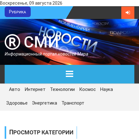
Воскресенье, 09 августа 2026
Рубрика
СМИ
Информационный портал новостей Мира
Авто
Интернет
Технологии
Космос
Наука
ГЛАВНАЯ
Здоровье
Энергетика
Транспорт
СЕГОДНЯ
ПОЛИТИКА
ПРОСМОТР КАТЕГОРИИ
ЭКОНОМИКА