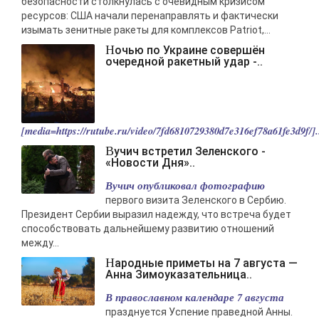
безопасности столкнулась с очевидным кризисом
ресурсов: США начали перенаправлять и фактически
изымать зенитные ракеты для комплексов Patriot,...
Ночью по Украине совершён
очередной ракетный удар -..
[media=https://rutube.ru/video/7fd6810729380d7e316ef78a61fe3d9f/].
Вучич встретил Зеленского -
«Новости Дня»..
Вучич опубликовал фотографию
первого визита Зеленского в Сербию.
Президент Сербии выразил надежду, что встреча будет
способствовать дальнейшему развитию отношений
между...
Народные приметы на 7 августа —
Анна Зимоуказательница..
В православном календаре 7 августа
празднуется Успение праведной Анны.