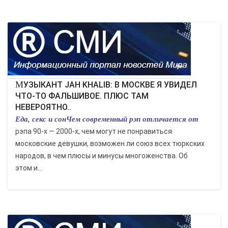
КУЛЬТУРА
СПОРТ
ВОЕННЫЕ ДЕЙСТВИЯ
МУЗЫКАНТ JAH KHALIB: В МОСКВЕ Я УВИДЕЛ
ЧТО-ТО ФАЛЬШИВОЕ. ПЛЮС ТАМ
ПРОИСШЕСТВИЯ
НЕВЕРОЯТНО..
Еда, секс и сонЧем современный рэп отличается от
рэпа 90-х — 2000-х, чем могут не понравиться
московские девушки, возможен ли союз всех тюркских
народов, в чем плюсы и минусы многоженства. Об
этом и...