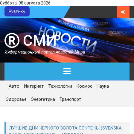
Суббота, 08 августа 2026
Рубрика
СМИ
Информационный портал новостей Мира
Авто
Интернет
Технологии
Космос
Наука
ГЛАВНАЯ
Здоровье
Энергетика
Транспорт
СЕГОДНЯ
ПОЛИТИКА
ЛУЧШИЕ ДНИ ЧЕРНОГО ЗОЛОТА СОЧТЕНЫ (SVENSKA
ЭКОНОМИКА