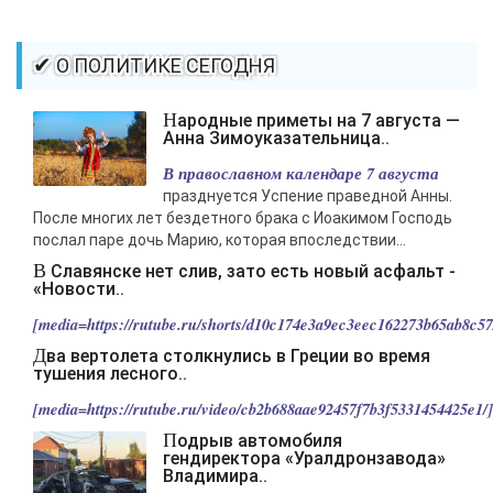
✔ О ПОЛИТИКЕ СЕГОДНЯ
Народные приметы на 7 августа —
Анна Зимоуказательница..
В православном календаре 7 августа
празднуется Успение праведной Анны.
После многих лет бездетного брака с Иоакимом Господь
послал паре дочь Марию, которая впоследствии...
В Славянске нет слив, зато есть новый асфальт -
«Новости..
[media=https://rutube.ru/shorts/d10c174e3a9ec3eec162273b65ab8c57/
Два вертолета столкнулись в Греции во время
тушения лесного..
[media=https://rutube.ru/video/cb2b688aae92457f7b3f5331454425e1/].
Подрыв автомобиля
гендиректора «Уралдронзавода»
Владимира..