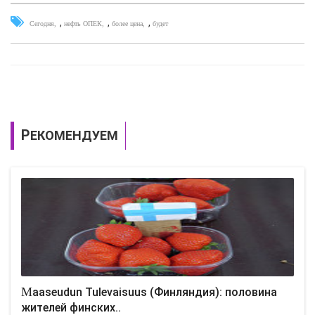
,
,
,
Сегодня
нефть ОПЕК
более цена
будет
РЕКОМЕНДУЕМ
Maaseudun Tulevaisuus (Финляндия): половина
жителей финских..