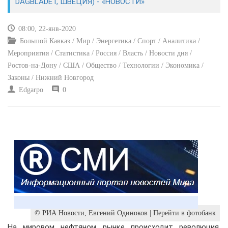
DAGBLADET, ШВЕЦИЯ) - «НОВОСТИ»
КУЛЬТУРА
08:00, 22-янв-2020
Большой Кавказ / Мир / Энергетика / Спорт / Аналитика /
СПОРТ
Мероприятия / Статистика / Россия / Власть / Новости дня /
Ростов-на-Дону / США / Общество / Технологии / Экономика /
ВОЕННЫЕ ДЕЙСТВИЯ
Законы / Нижний Новгород
Edgarpo
0
ПРОИСШЕСТВИЯ
© РИА Новости, Евгений Одиноков | Перейти в фотобанк
На мировом нефтяном рынке происходит революция.