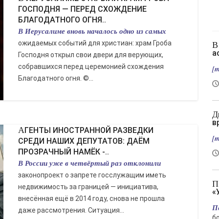
ГОСПОДНЯ — ПЕРЕД СХОЖДЕНИЕ
БЛАГОДАТНОГО ОГНЯ..
В Иерусалиме вновь началось одно из самых
ожидаемых событий для христиан: храм Гроба
В Славянске нет слив, зато есть новый
а
Господня открыл свои двери для верующих,
собравшихся перед церемонией схождения
[m
Благодатного огня. ©...
Два вертолета столкнулись в Греции во
в
АГЕНТЫ ИНОСТРАННОЙ РАЗВЕДКИ
[m
СРЕДИ НАШИХ ДЕПУТАТОВ: ДАЁМ
ПРОЗРАЧНЫЙ НАМЁК -..
В России уже в четвёртый раз отклонили
законопроект о запрете госслужащим иметь
Подрыв автомобиля гендиректора
недвижимость за границей — инициатива,
«
внесённая ещё в 2014 году, снова не прошла
П
даже рассмотрения. Ситуация...
б