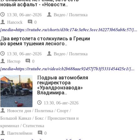
-- Лучшее, что можно сделать с хорошим советом, это
новый асфальт - «Новости..
пропустить его мимо ушей. Он никогда не бывает
полезен никому, кроме того, кто его дал.
13:30, 06-авг-2026
Видео / Политика
-- Люблю давать советы и очень не люблю, когда их
Hancock
0
дают мне.
[media=https://rutube.ru/shorts/d10c174e3a9ec3eec162273b65ab8c57/]...
Два вертолета столкнулись в Греции
во время тушения лесного..
13:30, 06-авг-2026
Видео / Политика
Нестор
0
[media=https://rutube.ru/video/cb2b688aae92457f7b3f5331454425e1/]...
Подрыв автомобиля
гендиректора
«Уралдронзавода»
Владимира..
13:30, 06-авг-2026
Новости дня / Политика / Спорт /
Большой Кавказ / Бокс / Происшествия и
криминал / Статистика
Пантелеймон
0