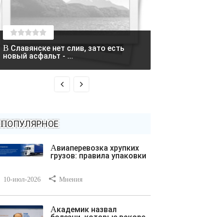
В Славянске нет слив, зато есть
Два вертолета столкнулись в
новый асфальт - ...
Греции во время
ПОПУЛЯРНОЕ
Авиаперевозка хрупких
грузов: правила упаковки
10-июл-2026
Мнения
Академик назвал