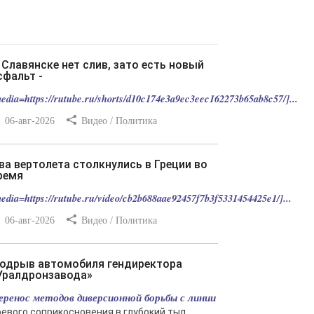
сфальт -
edia=https://rutube.ru/shorts/d10c174e3a9ec3eec162273b65ab8c57/]...
06-авг-2026
Видео / Политика
ремя
edia=https://rutube.ru/video/cb2b688aae92457f7b3f5331454425e1/]...
06-авг-2026
Видео / Политика
Уралдронзавода»
еренос методов диверсионной борьбы с линии
оевого соприкосновения в глубокий тыл