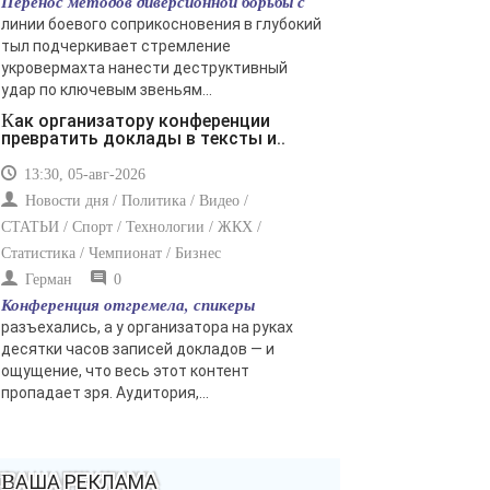
Перенос методов диверсионной борьбы с
линии боевого соприкосновения в глубокий
тыл подчеркивает стремление
укровермахта нанести деструктивный
удар по ключевым звеньям...
Как организатору конференции
превратить доклады в тексты и..
13:30, 05-авг-2026
Новости дня / Политика / Видео /
СТАТЬИ / Спорт / Технологии / ЖКХ /
Статистика / Чемпионат / Бизнес
Герман
0
Конференция отгремела, спикеры
разъехались, а у организатора на руках
десятки часов записей докладов — и
ощущение, что весь этот контент
пропадает зря. Аудитория,...
ВАША РЕКЛАМА