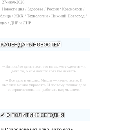
27-июл-2026
Новости дня / Здоровье / Россия / Красноярск /
блица / ЖКХ / Технологии / Нижний Новгород /
идео / ДНР и ЛНР
КАЛЕНДАРЬ НОВОСТЕЙ
-- Начинайте делать все, что вы можете сделать – и
даже то, о чем можете хотя бы мечтать.
-- Все дело в мыслях. Мысль — начало всего. И
мыслями можно управлять. И поэтому главное дело
совершенствования: работать над мыслями.
-- Идите уверенно по направлению к мечте. Живите
той жизнью, которую вы сами себе придумали.
-- Самое большое богатство — это ум. Самая большая
✔ О ПОЛИТИКЕ СЕГОДНЯ
нищета — глупость. Из всех страхов самый пугающий
— самолюбование.
В Славянске нет слив, зато есть