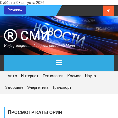
Суббота, 08 августа 2026
Рубрика
СМИ
Информационный портал новостей Мира
Авто
Интернет
Технологии
Космос
Наука
ГЛАВНАЯ
Здоровье
Энергетика
Транспорт
СЕГОДНЯ
ПОЛИТИКА
ПРОСМОТР КАТЕГОРИИ
ЭКОНОМИКА