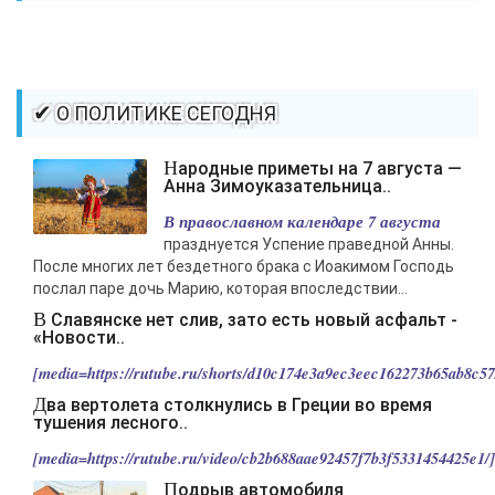
✔ О ПОЛИТИКЕ СЕГОДНЯ
Народные приметы на 7 августа —
Анна Зимоуказательница..
В православном календаре 7 августа
празднуется Успение праведной Анны.
После многих лет бездетного брака с Иоакимом Господь
послал паре дочь Марию, которая впоследствии...
В Славянске нет слив, зато есть новый асфальт -
«Новости..
[media=https://rutube.ru/shorts/d10c174e3a9ec3eec162273b65ab8c57/
Два вертолета столкнулись в Греции во время
тушения лесного..
[media=https://rutube.ru/video/cb2b688aae92457f7b3f5331454425e1/].
Подрыв автомобиля