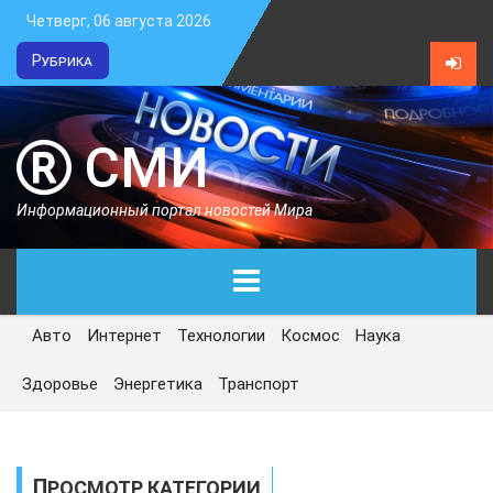
Четверг, 06 августа 2026
Рубрика
СМИ
Информационный портал новостей Мира
Авто
Интернет
Технологии
Космос
Наука
ГЛАВНАЯ
Здоровье
Энергетика
Транспорт
СЕГОДНЯ
ПОЛИТИКА
ПРОСМОТР КАТЕГОРИИ