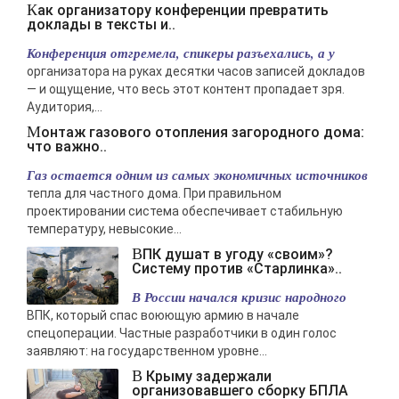
Как организатору конференции превратить
доклады в тексты и..
Конференция отгремела, спикеры разъехались, а у
организатора на руках десятки часов записей докладов
— и ощущение, что весь этот контент пропадает зря.
Аудитория,...
Монтаж газового отопления загородного дома:
что важно..
Газ остается одним из самых экономичных источников
тепла для частного дома. При правильном
проектировании система обеспечивает стабильную
температуру, невысокие...
ВПК душат в угоду «своим»?
Систему против «Старлинка»..
В России начался кризис народного
ВПК, который спас воюющую армию в начале
спецоперации. Частные разработчики в один голос
заявляют: на государственном уровне...
В Крыму задержали
организовавшего сборку БПЛА