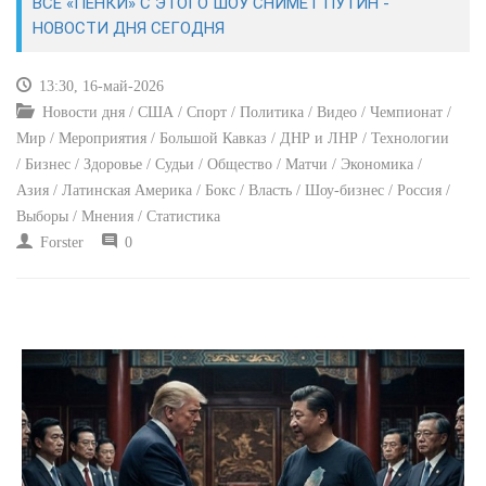
ВСЕ «ПЕНКИ» С ЭТОГО ШОУ СНИМЕТ ПУТИН -
НОВОСТИ ДНЯ СЕГОДНЯ
КУЛЬТУРА
13:30, 16-май-2026
СПОРТ
Новости дня / США / Спорт / Политика / Видео / Чемпионат /
Мир / Мероприятия / Большой Кавказ / ДНР и ЛНР / Технологии
ВОЕННЫЕ ДЕЙСТВИЯ
/ Бизнес / Здоровье / Судьи / Общество / Матчи / Экономика /
Азия / Латинская Америка / Бокс / Власть / Шоу-бизнес / Россия /
ПРОИСШЕСТВИЯ
Выборы / Мнения / Статистика
Forster
0