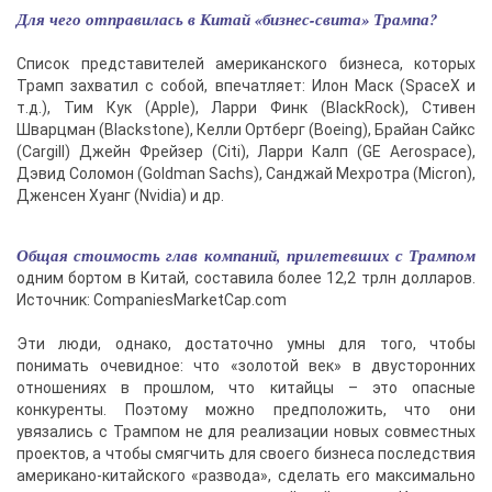
Для чего отправилась в Китай «бизнес-свита» Трампа?
Список представителей американского бизнеса, которых
Трамп захватил с собой, впечатляет: Илон Маск (SpaceX и
т.д.), Тим Кук (Apple), Ларри Финк (BlackRock), Стивен
Шварцман (Blackstone), Келли Ортберг (Boeing), Брайан Сайкс
(Cargill) Джейн Фрейзер (Citi), Ларри Калп (GE Aerospace),
Дэвид Соломон (Goldman Sachs), Санджай Мехротра (Micron),
Дженсен Хуанг (Nvidia) и др.
Общая стоимость глав компаний, прилетевших с Трампом
одним бортом в Китай, составила более 12,2 трлн долларов.
Источник: CompaniesMarketCap.com
Эти люди, однако, достаточно умны для того, чтобы
понимать очевидное: что «золотой век» в двусторонних
отношениях в прошлом, что китайцы – это опасные
конкуренты. Поэтому можно предположить, что они
увязались с Трампом не для реализации новых совместных
проектов, а чтобы смягчить для своего бизнеса последствия
американо-китайского «развода», сделать его максимально