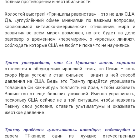
полный противоречий и нестабильности.
Холостой выстрел! «Принципы равенства» – это не для США.
Да, «углублённый обмен мнениями по важным вопросам,
касающимся китайско-американских отношений, мира и
развития во всём мире» возможен, но это будет на деле
разговор о временном «перемирии», о «красных линиях»,
соблюдать которые США не любят и пока что не научились.
Трамп утверждает, что Си Цзиньпин «очень хорошо»
относится к обсуждению иранской темы, но Пекин – коль
скоро Иран устоял и стал сильнее – видит в ней способ
давления на США. Ведь это Трампу придётся упрашивать
товарища Си как-нибудь повлиять на Иран, чтобы избавить
Вашингтон от ещё больших унижений. Именно упрашивать,
поскольку США сейчас не в той ситуации, чтобы навязать
Пекину свои условия, ставить ультиматумы и оказывать
жёсткое давление.
Трампу придётся «умасливать» китайцев, подтвердил в
своём ТГ-канале один из лучших отечественных