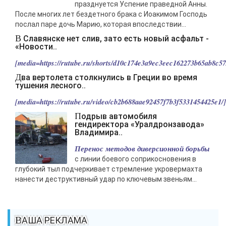
празднуется Успение праведной Анны.
После многих лет бездетного брака с Иоакимом Господь
послал паре дочь Марию, которая впоследствии...
В Славянске нет слив, зато есть новый асфальт -
«Новости..
[media=https://rutube.ru/shorts/d10c174e3a9ec3eec162273b65ab8c57/
Два вертолета столкнулись в Греции во время
тушения лесного..
[media=https://rutube.ru/video/cb2b688aae92457f7b3f5331454425e1/].
Подрыв автомобиля
гендиректора «Уралдронзавода»
Владимира..
Перенос методов диверсионной борьбы
с линии боевого соприкосновения в
глубокий тыл подчеркивает стремление укровермахта
нанести деструктивный удар по ключевым звеньям...
ВАША РЕКЛАМА