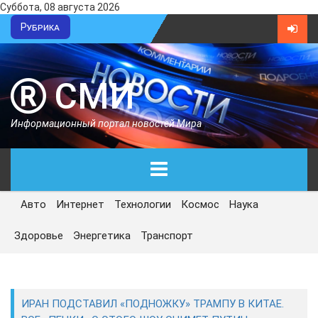
Суббота, 08 августа 2026
Рубрика
СМИ
Информационный портал новостей Мира
Авто
Интернет
Технологии
Космос
Наука
ГЛАВНАЯ
Здоровье
Энергетика
Транспорт
СЕГОДНЯ
ПОЛИТИКА
ИРАН ПОДСТАВИЛ «ПОДНОЖКУ» ТРАМПУ В КИТАЕ.
ЭКОНОМИКА