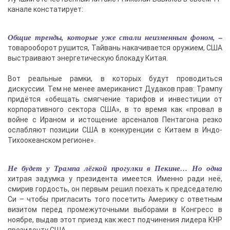
канале констатирует:
Общие тренды, которые уже стали неизменным фоном, –
товарооборот рушится, Тайвань накачивается оружием, США
выстраивают энергетическую блокаду Китая.
Вот реальные рамки, в которых будут проводиться
дискуссии. Тем не менее американист Дудаков прав: Трампу
придётся «обещать смягчение тарифов и инвестиции от
корпоративного сектора США», в то время как «провал в
войне с Ираном и истощение арсеналов Пентагона резко
ослабляют позиции США в конкуренции с Китаем в Индо-
Тихоокеанском регионе».
Не будет у Трампа лёгкой прогулки в Пекине… Но одна
хитрая задумка у президента имеется. Именно ради неё,
смирив гордость, он первым решил поехать к председателю
Си – чтобы пригласить того посетить Америку с ответным
визитом перед промежуточными выборами в Конгресс в
ноябре, выдав этот приезд как жест подчинения лидера КНР