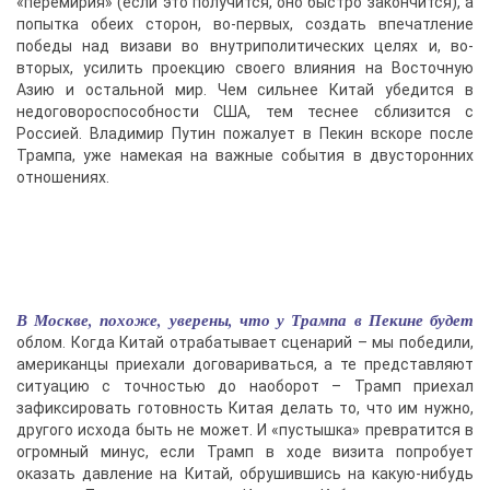
«перемирия» (если это получится, оно быстро закончится), а
попытка обеих сторон, во-первых, создать впечатление
победы над визави во внутриполитических целях и, во-
вторых, усилить проекцию своего влияния на Восточную
Азию и остальной мир. Чем сильнее Китай убедится в
недоговороспособности США, тем теснее сблизится с
Россией. Владимир Путин пожалует в Пекин вскоре после
Трампа, уже намекая на важные события в двусторонних
отношениях.
В Москве, похоже, уверены, что у Трампа в Пекине будет
облом. Когда Китай отрабатывает сценарий – мы победили,
американцы приехали договариваться, а те представляют
ситуацию с точностью до наоборот – Трамп приехал
зафиксировать готовность Китая делать то, что им нужно,
другого исхода быть не может. И «пустышка» превратится в
огромный минус, если Трамп в ходе визита попробует
оказать давление на Китай, обрушившись на какую-нибудь