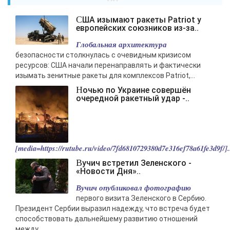
США изымают ракеты Patriot у
европейских союзников из-за..
Глобальная архитектура
безопасности столкнулась с очевидным кризисом
ресурсов: США начали перенаправлять и фактически
изымать зенитные ракеты для комплексов Patriot,...
Ночью по Украине совершён
очередной ракетный удар -..
[media=https://rutube.ru/video/7fd6810729380d7e316ef78a61fe3d9f/].
Вучич встретил Зеленского -
«Новости Дня»..
Вучич опубликовал фотографию
первого визита Зеленского в Сербию.
Президент Сербии выразил надежду, что встреча будет
способствовать дальнейшему развитию отношений
между...