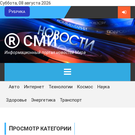
Суббота, 08 августа 2026
Рубрика
СМИ
Информационный портал новостей Мира
Авто
Интернет
Технологии
Космос
Наука
ГЛАВНАЯ
Здоровье
Энергетика
Транспорт
СЕГОДНЯ
ПОЛИТИКА
ПРОСМОТР КАТЕГОРИИ
ЭКОНОМИКА