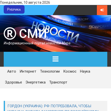
Понедельник, 10 августа 2026
Рубрика
СМИ
Информационный портал новостей Мира
Авто
Интернет
Технологии
Космос
Наука
ГЛАВНАЯ
Здоровье
Энергетика
Транспорт
СЕГОДНЯ
ПОЛИТИКА
ГОРДОН (УКРАИНА): РФ ПОТРЕБОВАЛА, ЧТОБЫ
ЭКОНОМИКА