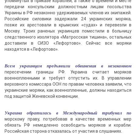
упомянутых в приказе кораблей, а также о времени и месте
передачи консульским должностным лицам посольства
Украины в РФ незаконно удерживаемых членов их экипажей.
Российские силовики задержали 24 украинских моряка,
позже их арестовали в крымских «судах» и перевезли в
Москву. Троих раненых украинцев поместили в больницу
следственного изолятора «Матросская тишина», остальных
доставили в СИЗО «Лефортово». Сейчас все моряки
находятся в «Лефортово».
Всем украинцам предъявили обвинения в незаконном
пересечении границы РФ. Украина считает моряков
военнопленными и требует отпустить их. В управлении
верховного комиссара ООН по правам человека заявили, что
украинские моряки, как военнопленные, должны находиться
под защитой Женевской конвенции.
Украина обратилась в Международный трибунал по
морскому праву, потребовав в качестве временных мер
обязать РФ немедленно освободить моряков и корабли.
Российская сторона отказалась от участия в слушаниях.