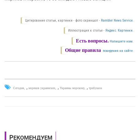
Цитирование статьи, картинки - фото скриншот -
Rambler News Service.
Иллюстрация к статье -
Яндекс. Картинки.
Есть вопросы.
Напишите нам.
Общие правила
поведения на сайте.
,
,
,
Сегодня
моряков украинских
Украины морскому
трибунала
РЕКОМЕНДУЕМ