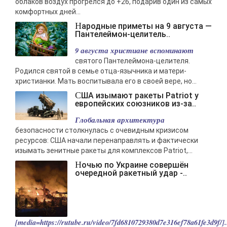
облаков воздух прогрелся до +26, подарив один из самых
комфортных дней...
Народные приметы на 9 августа —
Пантелеймон-целитель..
9 августа христиане вспоминают
святого Пантелеймона-целителя.
Родился святой в семье отца-язычника и матери-
христианки. Мать воспитывала его в своей вере, но...
США изымают ракеты Patriot у
европейских союзников из-за..
Глобальная архитектура
безопасности столкнулась с очевидным кризисом
ресурсов: США начали перенаправлять и фактически
изымать зенитные ракеты для комплексов Patriot,...
Ночью по Украине совершён
очередной ракетный удар -..
[media=https://rutube.ru/video/7fd6810729380d7e316ef78a61fe3d9f/].