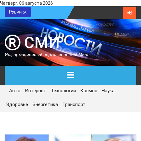
Четверг, 06 августа 2026
Рубрика
СМИ
Информационный портал новостей Мира
Авто
Интернет
Технологии
Космос
Наука
ГЛАВНАЯ
Здоровье
Энергетика
Транспорт
СЕГОДНЯ
ПОЛИТИКА
ЭКОНОМИКА