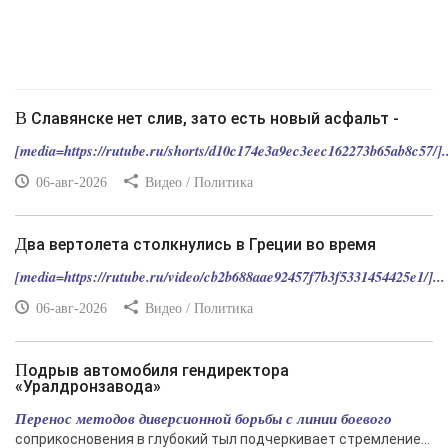
В Славянске нет слив, зато есть новый асфальт -
[media=https://rutube.ru/shorts/d10c174e3a9ec3eec162273b65ab8c57/]..
06-авг-2026
Видео / Политика
Два вертолета столкнулись в Греции во время
[media=https://rutube.ru/video/cb2b688aae92457f7b3f5331454425e1/]...
06-авг-2026
Видео / Политика
Подрыв автомобиля гендиректора
«Уралдронзавода»
Перенос методов диверсионной борьбы с линии боевого
соприкосновения в глубокий тыл подчеркивает стремление...