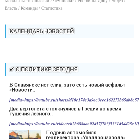
Мобильные технологии / Чемпионат / Ростов-на-Дону / Видео /
Власть / Команды / Статистика
КАЛЕНДАРЬ НОВОСТЕЙ
✔ О ПОЛИТИКЕ СЕГОДНЯ
В Славянске нет слив, зато есть новый асфальт -
«Новости..
[media=https://rutube.ru/shorts/d10c174e3a9ec3eec162273b65ab8c57/
Два вертолета столкнулись в Греции во время
тушения лесного..
[media=https://rutube.ru/video/cb2b688aae92457f7b3f5331454425e1/].
Подрыв автомобиля
гендиректора «Уралдронзавода»