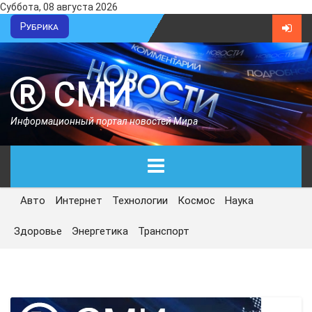
Суббота, 08 августа 2026
Рубрика
СМИ
Информационный портал новостей Мира
Авто
Интернет
Технологии
Космос
Наука
ГЛАВНАЯ
Здоровье
Энергетика
Транспорт
СЕГОДНЯ
ПОЛИТИКА
ЭКОНОМИКА