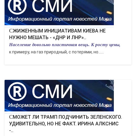
КУЛЬТУРА
СПОРТ
СЖИЖЕННЫМ ИНИЦИАТИВАМ КИЕВА НЕ
НУЖНО МЕШАТЬ - «ДНР И ЛНР»..
Население довольно пластичная вещь. К росту цены,
ВОЕННЫЕ ДЕЙСТВИЯ
к примеру, на газ природный, с потерями, но…...
ПРОИСШЕСТВИЯ
СМОЖЕТ ЛИ ТРАМП ПОДЧИНИТЬ ЗЕЛЕНСКОГО.
УДИВИТЕЛЬНО, НО НЕ ФАКТ. ИРИНА АЛКСНИС
-..