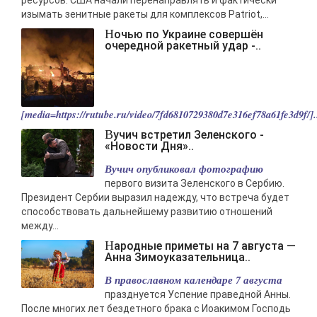
ресурсов: США начали перенаправлять и фактически
изымать зенитные ракеты для комплексов Patriot,...
Ночью по Украине совершён
очередной ракетный удар -..
[media=https://rutube.ru/video/7fd6810729380d7e316ef78a61fe3d9f/].
Вучич встретил Зеленского -
«Новости Дня»..
Вучич опубликовал фотографию
первого визита Зеленского в Сербию.
Президент Сербии выразил надежду, что встреча будет
способствовать дальнейшему развитию отношений
между...
Народные приметы на 7 августа —
Анна Зимоуказательница..
В православном календаре 7 августа
празднуется Успение праведной Анны.
После многих лет бездетного брака с Иоакимом Господь