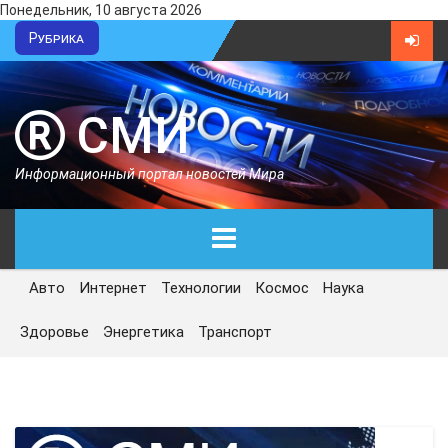
Понедельник, 10 августа 2026
Рубрика
СМИ
Информационный портал новостей Мира
Авто
Интернет
Технологии
Космос
Наука
ГЛАВНАЯ
Здоровье
Энергетика
Транспорт
СЕГОДНЯ
ПОЛИТИКА
ЭКОНОМИКА