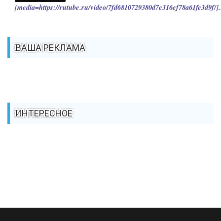
[media=https://rutube.ru/video/7fd6810729380d7e316ef78a61fe3d9f/].
ВАША РЕКЛАМА
ИНТЕРЕСНОЕ