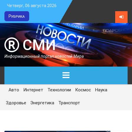
Четверг, 06 августа 2026
Рубрика
СМИ
Информационный портал новостей Мира
Авто
Интернет
Технологии
Космос
Наука
ГЛАВНАЯ
Здоровье
Энергетика
Транспорт
СЕГОДНЯ
ПОЛИТИКА