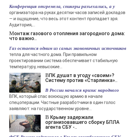
Конференция отгремела, спикеры разъехались, а у
-- Люблю давать советы и очень не люблю, когда их дают мне.
организатора на руках десятки часов записей докладов
— и ощущение, что весь этот контент пропадает зря.
Аудитория,...
Монтаж газового отопления загородного дома:
что важно..
Газ остается одним из самых экономичных источников
тепла для частного дома. При правильном
проектировании система обеспечивает стабильную
температуру, невысокие...
ВПК душат в угоду «своим»?
Систему против «Старлинка»..
В России начался кризис народного
ВПК, который спас воюющую армию в начале
спецоперации. Частные разработчики в один голос
заявляют: на государственном уровне...
В Крыму задержали
организовавшего сборку БПЛА
агента СБУ -..
ФСБ России задержала в Крыму завербованного СБУ