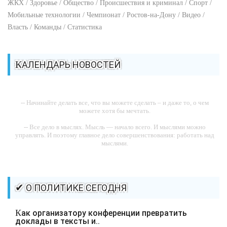
ЖКХ / Здоровье / Общество / Происшествия и криминал / Спорт /
Мобильные технологии / Чемпионат / Ростов-на-Дону / Видео /
Власть / Команды / Статистика
КАЛЕНДАРЬ НОВОСТЕЙ
-- Начинайте делать все, что вы можете сделать – и даже то, о чем
можете хотя бы мечтать.
-- Все дело в мыслях. Мысль — начало всего. И мыслями можно
управлять. И поэтому главное дело совершенствования: работать над
мыслями.
-- Идите уверенно по направлению к мечте. Живите той жизнью,
которую вы сами себе придумали.
-- Самое большое богатство — это ум. Самая большая нищета —
✔ О ПОЛИТИКЕ СЕГОДНЯ
глупость. Из всех страхов самый пугающий — самолюбование.
-- Лучшее, что можно сделать с хорошим советом, это пропустить его
Как организатору конференции превратить
мимо ушей. Он никогда не бывает полезен никому, кроме того, кто его
доклады в тексты и..
дал.