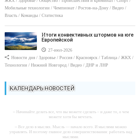
ЖКХ / Здоровье / Общество / Происшествия и криминал / Спорт /
Мобильные технологии / Чемпионат / Ростов-на-Дону / Видео /
Власть / Команды / Статистика
Итоги конвективных штормов на юге
Европейской
27-июл-2026
Новости дня / Здоровье / Россия / Красноярск / Таблица / ЖКХ /
Технологии / Нижний Новгород / Видео / ДНР и ЛНР
КАЛЕНДАРЬ НОВОСТЕЙ
-- Начинайте делать все, что вы можете сделать – и даже то, о чем
можете хотя бы мечтать.
-- Все дело в мыслях. Мысль — начало всего. И мыслями можно
управлять. И поэтому главное дело совершенствования: работать над
мыслями.