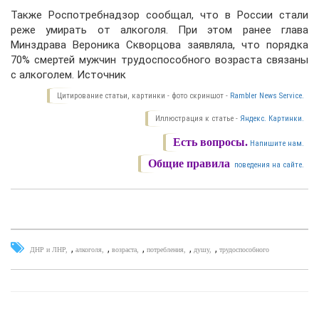
Также Роспотребнадзор сообщал, что в России стали
реже умирать от алкоголя. При этом ранее глава
Минздрава Вероника Скворцова заявляла, что порядка
70% смертей мужчин трудоспособного возраста связаны
с алкоголем. Источник
Цитирование статьи, картинки - фото скриншот -
Rambler News Service.
Иллюстрация к статье -
Яндекс. Картинки.
Есть вопросы.
Напишите нам.
Общие правила
поведения на сайте.
,
,
,
,
,
ДНР и ЛНР
алкоголя
возраста
потребления
душу
трудоспособного