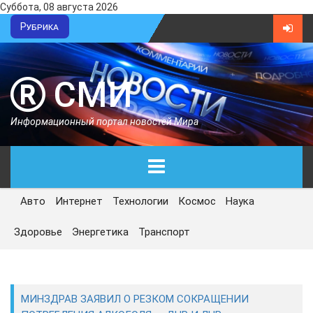
Суббота, 08 августа 2026
Рубрика
СМИ
Информационный портал новостей Мира
Авто
Интернет
Технологии
Космос
Наука
ГЛАВНАЯ
Здоровье
Энергетика
Транспорт
СЕГОДНЯ
ПОЛИТИКА
МИНЗДРАВ ЗАЯВИЛ О РЕЗКОМ СОКРАЩЕНИИ
ЭКОНОМИКА