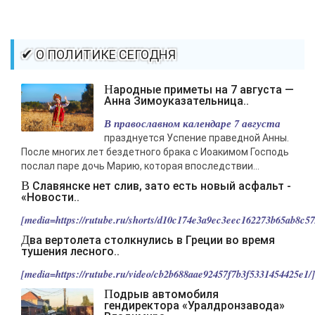
-- Идите уверенно по направлению к мечте. Живите той жизнью,
которую вы сами себе придумали.
-- Самое большое богатство — это ум. Самая большая нищета —
✔ О ПОЛИТИКЕ СЕГОДНЯ
глупость. Из всех страхов самый пугающий — самолюбование.
-- Лучшее, что можно сделать с хорошим советом, это пропустить его
Народные приметы на 7 августа —
мимо ушей. Он никогда не бывает полезен никому, кроме того, кто его
Анна Зимоуказательница..
дал.
В православном календаре 7 августа
-- Люблю давать советы и очень не люблю, когда их дают мне.
празднуется Успение праведной Анны.
После многих лет бездетного брака с Иоакимом Господь
послал паре дочь Марию, которая впоследствии...
В Славянске нет слив, зато есть новый асфальт -
«Новости..
[media=https://rutube.ru/shorts/d10c174e3a9ec3eec162273b65ab8c57/
Два вертолета столкнулись в Греции во время
тушения лесного..
[media=https://rutube.ru/video/cb2b688aae92457f7b3f5331454425e1/].
Подрыв автомобиля
гендиректора «Уралдронзавода»