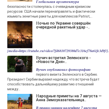
Глобальная архитектура
-- Люблю давать советы и очень не люблю, когда их дают мне.
безопасности столкнулась с очевидным кризисом
ресурсов: США начали перенаправлять и фактически
изымать зенитные ракеты для комплексов Patriot,...
Ночью по Украине совершён
очередной ракетный удар -..
[media=https://rutube.ru/video/7fd6810729380d7e316ef78a61fe3d9f/].
Вучич встретил Зеленского -
«Новости Дня»..
Вучич опубликовал фотографию
первого визита Зеленского в Сербию.
Президент Сербии выразил надежду, что встреча будет
способствовать дальнейшему развитию отношений
между...
Народные приметы на 7 августа —
Анна Зимоуказательница..
В православном календаре 7 августа