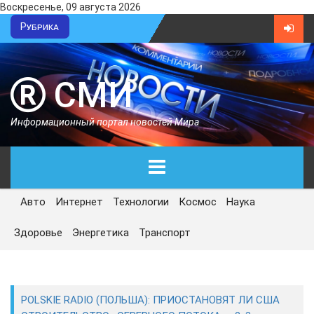
Воскресенье, 09 августа 2026
Рубрика
СМИ
Информационный портал новостей Мира
Авто
Интернет
Технологии
Космос
Наука
ГЛАВНАЯ
Здоровье
Энергетика
Транспорт
СЕГОДНЯ
ПОЛИТИКА
POLSKIE RADIO (ПОЛЬША): ПРИОСТАНОВЯТ ЛИ США
ЭКОНОМИКА