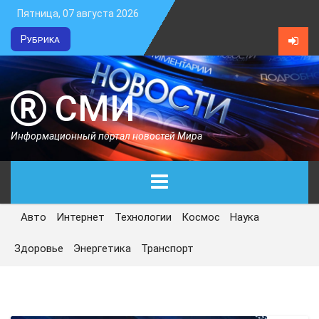
Пятница, 07 августа 2026
Рубрика
СМИ
Информационный портал новостей Мира
Авто
Интернет
Технологии
Космос
Наука
ГЛАВНАЯ
Здоровье
Энергетика
Транспорт
СЕГОДНЯ
ПОЛИТИКА