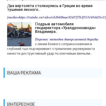
Два вертолета столкнулись в Греции во время
тушения лесного..
[media=https://rutube.ru/video/cb2b688aae92457f7b3f5331454425e1/].
Подрыв автомобиля
гендиректора «Уралдронзавода»
Владимира..
Перенос методов диверсионной борьбы
с линии боевого соприкосновения в
глубокий тыл подчеркивает стремление укровермахта
нанести деструктивный удар по ключевым звеньям...
ВАША РЕКЛАМА
ИНТЕРЕСНОЕ