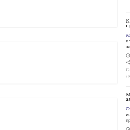
Как организатору конференции
п
К
а
з
Сп
/ 
Монтаж газового отопл
з
Г
и
п