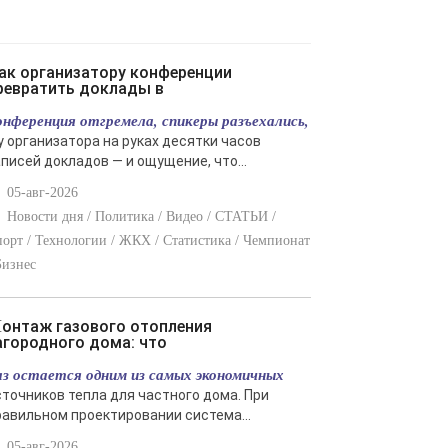
ревратить доклады в
онференция отгремела, спикеры разъехались,
 у организатора на руках десятки часов
аписей докладов — и ощущение, что...
05-авг-2026
Новости дня / Политика / Видео / СТАТЬИ /
орт / Технологии / ЖКХ / Статистика / Чемпионат
Бизнес
ения
агородного дома: что
аз остается одним из самых экономичных
сточников тепла для частного дома. При
равильном проектировании система...
05-авг-2026