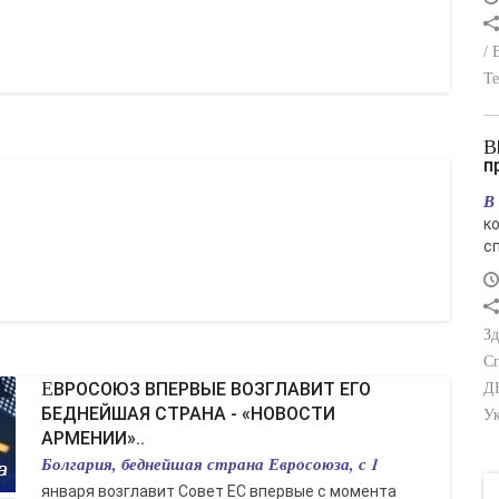
/ 
Т
ВПК душат в угоду «своим»? Систему
п
В
к
с
Зд
Сп
ЕВРОСОЮЗ ВПЕРВЫЕ ВОЗГЛАВИТ ЕГО
ДН
БЕДНЕЙШАЯ СТРАНА - «НОВОСТИ
У
АРМЕНИИ»..
Болгария, беднейшая страна Евросоюза, с 1
января возглавит Совет ЕС впервые с момента