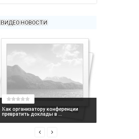
ВИДЕО НОВОСТИ
Как организатору конференции
Монтаж газового отопления
превратить доклады в ...
загородного до