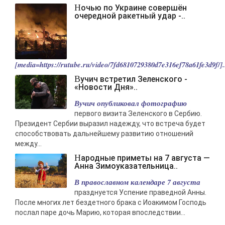
Ночью по Украине совершён
очередной ракетный удар -..
[media=https://rutube.ru/video/7fd6810729380d7e316ef78a61fe3d9f/].
Вучич встретил Зеленского -
«Новости Дня»..
Вучич опубликовал фотографию
первого визита Зеленского в Сербию.
Президент Сербии выразил надежду, что встреча будет
способствовать дальнейшему развитию отношений
между...
Народные приметы на 7 августа —
Анна Зимоуказательница..
В православном календаре 7 августа
празднуется Успение праведной Анны.
После многих лет бездетного брака с Иоакимом Господь
послал паре дочь Марию, которая впоследствии...