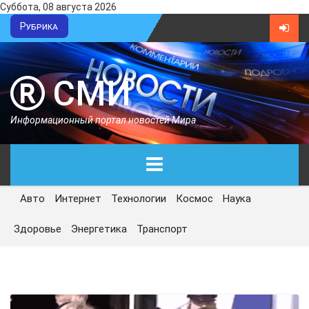
Суббота, 08 августа 2026
Рубрика
СМИ
Информационный портал новостей Мира
Авто
Интернет
Технологии
Космос
Наука
ГЛАВНАЯ
Здоровье
Энергетика
Транспорт
СЕГОДНЯ
ПОЛИТИКА
ЭКОНОМИКА