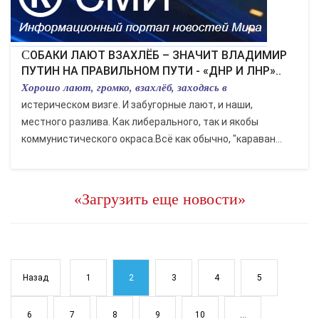
СОБАКИ ЛАЮТ ВЗАХЛЁБ – ЗНАЧИТ ВЛАДИМИР
ПУТИН НА ПРАВИЛЬНОМ ПУТИ - «ДНР И ЛНР»..
Хорошо лают, громко, взахлёб, заходясь в
истерическом визге. И забугорные лают, и наши,
местного разлива. Как либерального, так и якобы
коммунистического окраса.Всё как обычно, "караван...
«Загрузить еще новости»
Назад
1
2
3
4
5
6
7
8
9
10
...