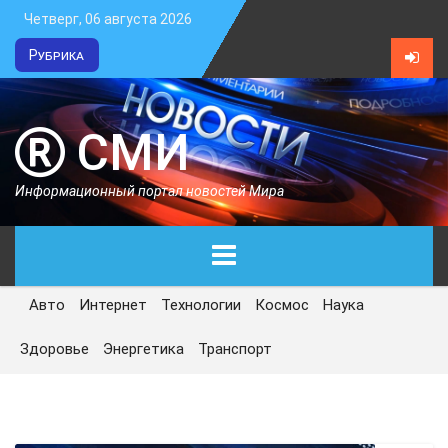
Четверг, 06 августа 2026
Рубрика
СМИ
Информационный портал новостей Мира
Авто
Интернет
Технологии
Космос
Наука
ГЛАВНАЯ
Здоровье
Энергетика
Транспорт
СЕГОДНЯ
ПОЛИТИКА