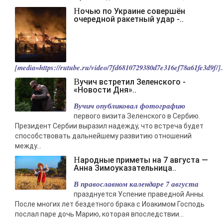
Ночью по Украине совершён
очередной ракетный удар -..
[media=https://rutube.ru/video/7fd6810729380d7e316ef78a61fe3d9f/].
Вучич встретил Зеленского -
«Новости Дня»..
Вучич опубликовал фотографию
первого визита Зеленского в Сербию.
Президент Сербии выразил надежду, что встреча будет
способствовать дальнейшему развитию отношений
между...
Народные приметы на 7 августа —
Анна Зимоуказательница..
В православном календаре 7 августа
празднуется Успение праведной Анны.
После многих лет бездетного брака с Иоакимом Господь
послал паре дочь Марию, которая впоследствии...