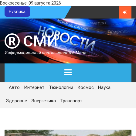
Воскресенье, 09 августа 2026
Рубрика
СМИ
Информационный портал новостей Мира
Авто
Интернет
Технологии
Космос
Наука
ГЛАВНАЯ
Здоровье
Энергетика
Транспорт
СЕГОДНЯ
ПОЛИТИКА
ЭКОНОМИКА