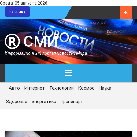
Среда, 05 августа 2026
Рубрика
СМИ
Информационный портал новостей Мира
Авто
Интернет
Технологии
Космос
Наука
ГЛАВНАЯ
Здоровье
Энергетика
Транспорт
СЕГОДНЯ
ПОЛИТИКА
ЭКОНОМИКА