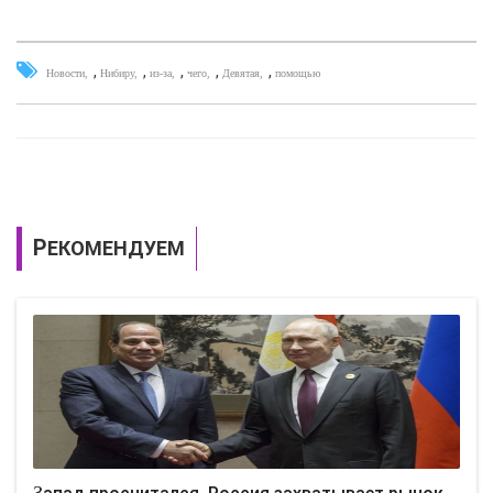
,
,
,
,
,
Новости
Нибиру
из-за
чего
Девятая
помощью
РЕКОМЕНДУЕМ
Запад просчитался. Россия захватывает рынок