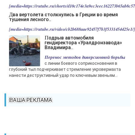
[media=https://rutube.ru/shorts/d10c174e3a9ec3eec162273b65ab8c57/
Два вертолета столкнулись в Греции во время
тушения лесного..
[media=https://rutube.ru/video/cb2b688aae92457f7b3f5331454425e1/].
Подрыв автомобиля
гендиректора «Уралдронзавода»
Владимира..
Перенос методов диверсионной борьбы
с линии боевого соприкосновения в
глубокий тыл подчеркивает стремление укровермахта
нанести деструктивный удар по ключевым звеньям...
ВАША РЕКЛАМА