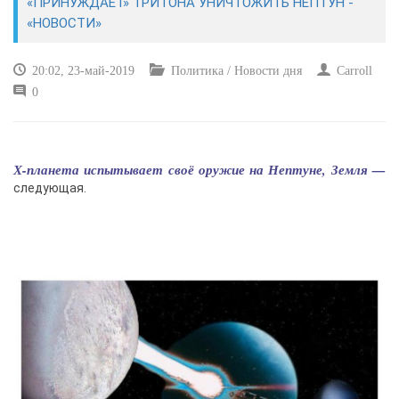
«ПРИНУЖДАЕТ» ТРИТОНА УНИЧТОЖИТЬ НЕПТУН -
«НОВОСТИ»
КУЛЬТУРА
20:02, 23-май-2019
Политика / Новости дня
Carroll
СПОРТ
0
ВОЕННЫЕ ДЕЙСТВИЯ
Х-планета испытывает своё оружие на Нептуне, Земля —
ПРОИСШЕСТВИЯ
следующая.