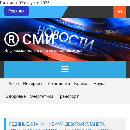
Пятница, 07 августа 2026
Рубрика
СМИ
Информационный портал новостей Мира
Авто
Интернет
Технологии
Космос
Наука
ГЛАВНАЯ
Здоровье
Энергетика
Транспорт
СЕГОДНЯ
ПОЛИТИКА
ЛЕДЯНЫЕ АТАКИ НИБИРУ: ДЕВЯТАЯ ПЛАНЕТА
ЭКОНОМИКА