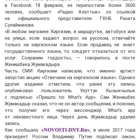
в Facebook 18 февраля, ее перепостили более 3600
человек, сообщает «Радио Азаттык» со ссылкой
на официального представителя ГКНБ Рахата
Сулайманова.
«В любом магазине Киргизии, в маршрутке, автобусе или
на улице, если задают вопрос на русском, отвечайте
только на киргизском языке. Если продавец не знает
государственного языка, то следует отказаться от его
услуг. Сохраним гордость», — говорилось в посте
Женишбека Жумакадыра.
Часть СМИ Киргизии написали, что именно артист
запустил акцию «Отвечаем на киргизском языке». Однако
другие издания отметили, что ранее эту запись
опубликовал пользователь Улуттук Кызыкчылык
с подписью «Пришло по What’s App». Сам Женишбек
Жумакадыр сказал, что не он автор сообщения, и пояснил,
что получил его через мессенджер What’s app
от неизвестного лица. Через день Жумакадыр удалил
запись.
Как сообщало
«NOVOSTI-DNY.Ru»
, в июле 2017 года
президент России Владимир Путин подписал закон,