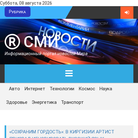
Суббота, 08 августа 2026
Рубрика
СМИ
Информационный портал новостей Мира
Авто
Интернет
Технологии
Космос
Наука
ГЛАВНАЯ
Здоровье
Энергетика
Транспорт
СЕГОДНЯ
ПОЛИТИКА
«СОХРАНИМ ГОРДОСТЬ»: В КИРГИЗИИ АРТИСТ
ЭКОНОМИКА