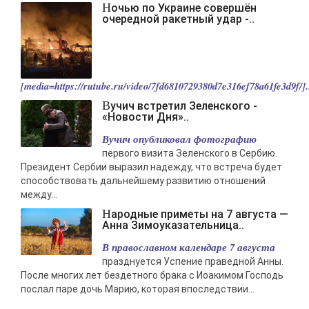
Ночью по Украине совершён
очередной ракетный удар -..
[media=https://rutube.ru/video/7fd6810729380d7e316ef78a61fe3d9f/].
Вучич встретил Зеленского -
«Новости Дня»..
Вучич опубликовал фотографию
первого визита Зеленского в Сербию.
Президент Сербии выразил надежду, что встреча будет
способствовать дальнейшему развитию отношений
между...
Народные приметы на 7 августа —
Анна Зимоуказательница..
В православном календаре 7 августа
празднуется Успение праведной Анны.
После многих лет бездетного брака с Иоакимом Господь
послал паре дочь Марию, которая впоследствии...