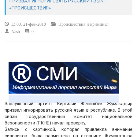
ПРИЗВАЛ ИГНОРИРОВАТЬ РУССКИЙ ЯЗЫК -
«ПРОИСШЕСТВИЯ»
КУЛЬТУРА
13:00, 21-фев-2018
Происшествия и криминал
СПОРТ
Nash
0
ВОЕННЫЕ ДЕЙСТВИЯ
ПРОИСШЕСТВИЯ
Заслуженный артист Киргизии Женишбек Жумакадыр
призвал игнорировать русский язык в республике. В этой
связи Государственный комитет национальной
безопасности (ГКНБ) начал проверку.
Запись с картинкой, которая привлекла внимание
силовиков, была размещена на странице Жумакадыра