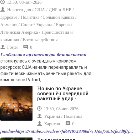
13:30, 08-авг-2026
Новости дня / США / ДНР и ЛНР /
Здоровье / Политика / Большой Кавказ /
Армения / Спорт / Украина / Европа /
Латинская Америка / Происшествия и
криминал / Военные действия
Foster
0
Глобальная архитектура безопасности
столкнулась с очевидным кризисом
ресурсов: США начали перенаправлять и
фактически изымать зенитные ракеты для
комплексов Patriot,...
Ночью по Украине
совершён очередной
ракетный удар -..
13:30, 08-авг-2026
Украина / Политика
Харитон
0
[media=https://rutube.ru/video/7fd6810729380d7e316ef78a61fe3d9f/]...