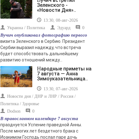
Вучич встретил
Зеленского -
«Новости Дня»..
13:30, 08-авг-2026
Украина / Политика
Эдуард
0
Вучич опубликовал фотографию первого
визита Зеленского в Сербию. Президент
Сербии выразил надежду, что встреча
будет способствовать дальнейшему
развитию отношений между...
Народные приметы на
7 августа — Анна
Зимоуказательница..
13:30, 07-авг-2026
Новости дня / ДНР и ЛНР / Россия /
Политика / Здоровье
Dodson
0
В православном календаре 7 августа
празднуется Успение праведной Анны.
После многих лет бездетного брака с
Иоакимом Господь послал паре дочь