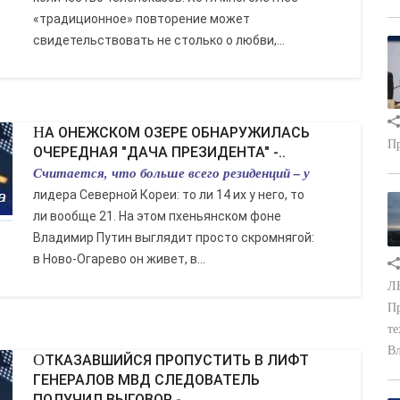
«традиционное» повторение может
свидетельствовать не столько о любви,...
НА ОНЕЖСКОМ ОЗЕРЕ ОБНАРУЖИЛАСЬ
Пр
ОЧЕРЕДНАЯ "ДАЧА ПРЕЗИДЕНТА" -..
Считается, что больше всего резиденций – у
лидера Северной Кореи: то ли 14 их у него, то
ли вообще 21. На этом пхеньянском фоне
Владимир Путин выглядит просто скромнягой:
в Ново-Огарево он живет, в...
ЛН
Пр
те
Вл
ОТКАЗАВШИЙСЯ ПРОПУСТИТЬ В ЛИФТ
ГЕНЕРАЛОВ МВД СЛЕДОВАТЕЛЬ
ПОЛУЧИЛ ВЫГОВОР -..