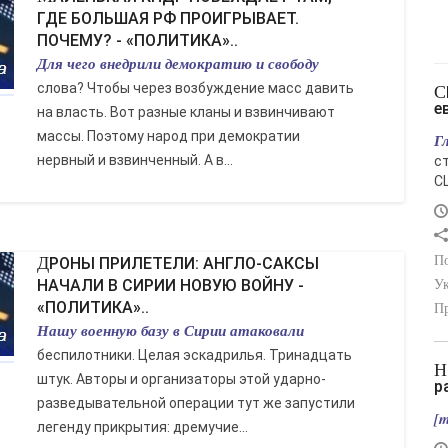
ГДЕ БОЛЬШАЯ РФ ПРОИГРЫВАЕТ.
ПОЧЕМУ? - «ПОЛИТИКА»..
Для чего внедрили демократию и свободу
слова? Чтобы через возбуждение масс давить
США изымают ракеты Patriot у
е
на власть. Вот разные кланы и взвинчивают
массы. Поэтому народ при демократии
Г
нервный и взвинченный. А в...
с
С
ДРОНЫ ПРИЛЕТЕЛИ: АНГЛО-САКСЫ
По
НАЧАЛИ В СИРИИ НОВУЮ ВОЙНУ -
Ук
«ПОЛИТИКА»..
Пр
Нашу военную базу в Сирии атаковали
беспилотники. Целая эскадрилья. Тринадцать
Ночью по Украине совершён очередной
штук. Авторы и организаторы этой ударно-
р
разведывательной операции тут же запустили
[m
легенду прикрытия: дремучие...