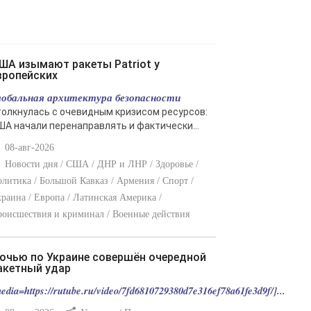
вропейских
лобальная архитектура безопасности
толкнулась с очевидным кризисом ресурсов:
ША начали перенаправлять и фактически...
08-авг-2026
Новости дня / США / ДНР и ЛНР / Здоровье /
литика / Большой Кавказ / Армения / Спорт /
раина / Европа / Латинская Америка /
оисшествия и криминал / Военные действия
акетный удар
edia=https://rutube.ru/video/7fd6810729380d7e316ef78a61fe3d9f/]...