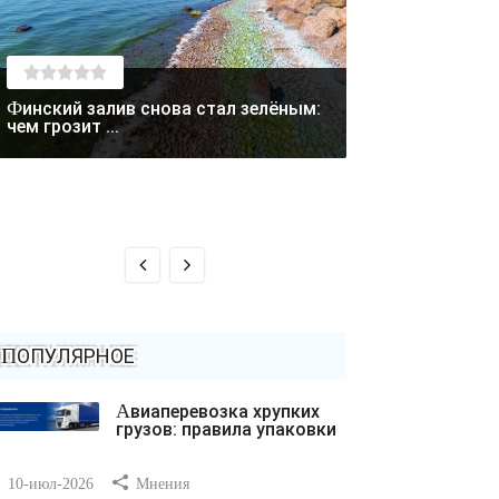
Финский залив снова стал зелёным:
Лето отступает: в Магаданской
чем грозит ...
области выпал с
ПОПУЛЯРНОЕ
Авиаперевозка хрупких
грузов: правила упаковки
10-июл-2026
Мнения