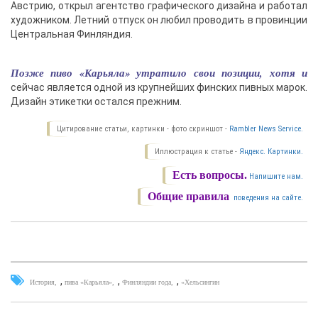
Австрию, открыл агентство графического дизайна и работал
художником. Летний отпуск он любил проводить в провинции
Центральная Финляндия.
Позже пиво «Карьяла» утратило свои позиции, хотя и
сейчас является одной из крупнейших финских пивных марок.
Дизайн этикетки остался прежним.
Цитирование статьи, картинки - фото скриншот -
Rambler News Service.
Иллюстрация к статье -
Яндекс. Картинки.
Есть вопросы.
Напишите нам.
Общие правила
поведения на сайте.
,
,
,
История
пива «Карьяла»
Финляндии года
«Хельсингин