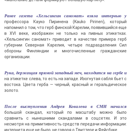
Ранее газета «Хельсингин саномат» взяла интервью у
профессора Кауко Пиринена (Kauko Pirinen), который
напомнил о том, что герб финской Карелии, появившийся еще
в XVI веке, изображен не только на пивных этикетках.
«Хельсингин саномат» приводит в качестве примера герб
губернии Северная Карелия, четыре подразделения Сил
обороны Финляндии и многочисленные гражданские
организации.
Рука, держащая прямой западный меч, находится на гербе и
на этикетке слева, то есть на западе. Изогнутая сабля бьет с
востока. Цвета герба — черный, красный и геральдическое
золото.
После выступления Андрея Ковалева в СМИ начался
большой скандал, который по масштабу можно было
сравнить с нынешними скандалами в соцсетях. И это
несмотря на примитивность средств передачи информации:
интернета еще не было, не говоря о Твиттере и Фейсбуке.