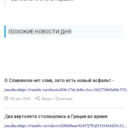
ПОХОЖИЕ НОВОСТИ ДНЯ
В Славянске нет слив, зато есть новый асфальт -
[media=https://rutube.ru/shorts/d10c174e3a9ec3eec162273b65ab8c57/]..
06-авг-2026
Видео / Политика
Два вертолета столкнулись в Греции во время
[media=https://rutube.ru/video/cb2b688aae92457f7b3f5331454425e1/]...