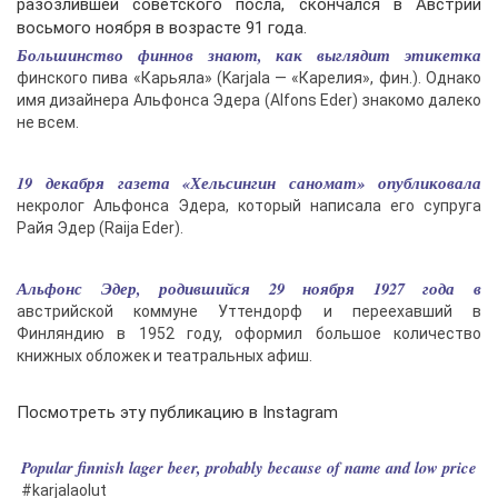
разозлившей советского посла, скончался в Австрии
восьмого ноября в возрасте 91 года.
Большинство финнов знают, как выглядит этикетка
финского пива «Карьяла» (Karjala — «Карелия», фин.). Однако
имя дизайнера Альфонса Эдера (Alfons Eder) знакомо далеко
не всем.
19 декабря газета «Хельсингин саномат» опубликовала
некролог Альфонса Эдера, который написала его супруга
Райя Эдер (Raija Eder).
Альфонс Эдер, родившийся 29 ноября 1927 года в
австрийской коммуне Уттендорф и переехавший в
Финляндию в 1952 году, оформил большое количество
книжных обложек и театральных афиш.
Посмотреть эту публикацию в Instagram
Popular finnish lager beer, probably because of name and low price
#karjalaolut