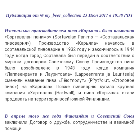
Публикация от @ my_beer_collection 23 Июл 2017 в 10:38 PDT
Изначально производителем пива «Карьяла» была компания
«Сортавалан панимо» (Sortavalan Panimo — «Сортавальская
пивоварня»). Производство «Карьяла» началось в
сортавальской пивоварне в 1932 году и закончилось в 1944
году, когда город Сортавала был передан в соответствии с
мирным договором Советскому Союзу. Производство пива
было возобновлено в 1948 году, когда компания
«Лаппеенранта и Лауритсала» (Lappeenranta ja Lauritsala)
сменили название пива «Пёютяолут» (P?yt?olut, «Столовое
пиво») на «Карьяла». Позже пивоварню купила крупная
компания «Хартвалл» (Hartwall), и пиво «Карьяла» стали
продавать на территории всей южной Финляндии.
В апреле того же года Финляндия и Советский Союз
заключили Договор о дружбе, сотрудничестве и взаимной
помощи.