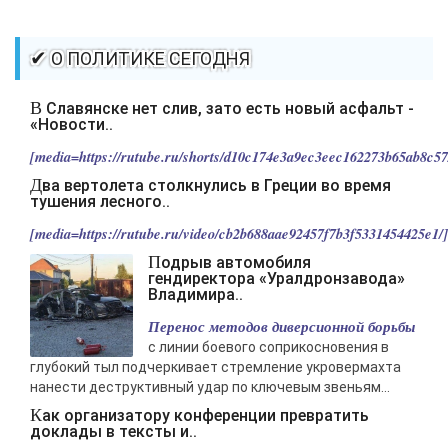
-- Идите уверенно по направлению к мечте. Живите той жизнью,
которую вы сами себе придумали.
-- Самое большое богатство — это ум. Самая большая нищета —
✔ О ПОЛИТИКЕ СЕГОДНЯ
глупость. Из всех страхов самый пугающий — самолюбование.
-- Лучшее, что можно сделать с хорошим советом, это пропустить его
В Славянске нет слив, зато есть новый асфальт -
мимо ушей. Он никогда не бывает полезен никому, кроме того, кто его
«Новости..
дал.
[media=https://rutube.ru/shorts/d10c174e3a9ec3eec162273b65ab8c57/
-- Люблю давать советы и очень не люблю, когда их дают мне.
Два вертолета столкнулись в Греции во время
тушения лесного..
[media=https://rutube.ru/video/cb2b688aae92457f7b3f5331454425e1/].
Подрыв автомобиля
гендиректора «Уралдронзавода»
Владимира..
Перенос методов диверсионной борьбы
с линии боевого соприкосновения в
глубокий тыл подчеркивает стремление укровермахта
нанести деструктивный удар по ключевым звеньям...
Как организатору конференции превратить
доклады в тексты и..