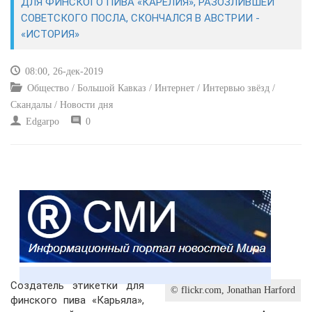
ДЛЯ ФИНСКОГО ПИВА «КАРЕЛИЯ», РАЗОЗЛИВШЕЙ
СОВЕТСКОГО ПОСЛА, СКОНЧАЛСЯ В АВСТРИИ -
КУЛЬТУРА
«ИСТОРИЯ»
СПОРТ
08:00, 26-дек-2019
Общество / Большой Кавказ / Интернет / Интервью звёзд /
ВОЕННЫЕ ДЕЙСТВИЯ
Скандалы / Новости дня
Edgarpo
0
ПРОИСШЕСТВИЯ
Создатель этикетки для
© flickr.com, Jonathan Harford
финского пива «Карьяла»,