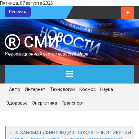
Пятница, 07 августа 2026
Рубрика
СМИ
Информационный портал новостей Мира
Авто
Интернет
Технологии
Космос
Наука
ГЛАВНАЯ
Здоровье
Энергетика
Транспорт
СЕГОДНЯ
ПОЛИТИКА
ILTA-SANOMAT (ФИНЛЯНДИЯ): СОЗДАТЕЛЬ ЭТИКЕТКИ
ЭКОНОМИКА