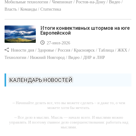
Мобильные технологии / Чемпионат / Ростов-на-Дону / Видео /
Власть / Команды / Статистика
Итоги конвективных штормов на юге
Европейской
27-июл-2026
Новости дня / Здоровье / Россия / Красноярск / Таблица / ЖКХ /
Технологии / Нижний Новгород / Видео / ДНР и ЛНР
КАЛЕНДАРЬ НОВОСТЕЙ
-- Начинайте делать все, что вы можете сделать – и даже то, о чем
можете хотя бы мечтать.
-- Все дело в мыслях. Мысль — начало всего. И мыслями можно
управлять. И поэтому главное дело совершенствования: работать над
мыслями.