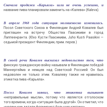
Сначала продажи «Карьяла» шли не очень успешно, и
название пива планировали заменить на «Калева» (Kaleva).
В апреле 1968 года ситуация молниеносно изменилась.
Посол Советского Союза в Финляндии Андрей Ковалев был
приглашен на встречу Общества Паасикиви в город
Лаппеенранта. (Юхо Кусти Паасикиви, Juho Kusti Paasikivi —
седьмой президент Финляндии, прим. перев.)
В своей речи Ковалев высказал недовольство тем, что
финскую гражданскую войну называли в Финляндии победой
Маннергейма и немцев над Советской Россией. Он был
недоволен не только этим. Ковалеву также не нравилась
этикетка пива «Карьяла».
Посол Ковалев заявил, что этикетка вызывает
«неправильные мысли», потому что является отголоском
того времени, когда «ситуация была другой». Он отметил, что
«маленькие детали формируют большую картину».