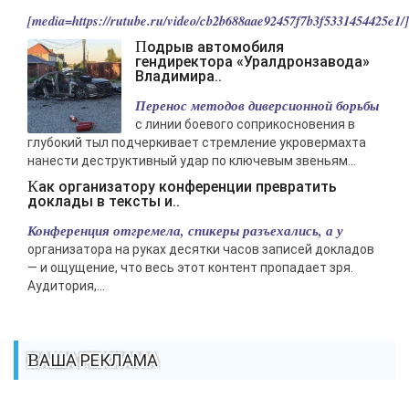
[media=https://rutube.ru/video/cb2b688aae92457f7b3f5331454425e1/].
Подрыв автомобиля
гендиректора «Уралдронзавода»
Владимира..
Перенос методов диверсионной борьбы
с линии боевого соприкосновения в
глубокий тыл подчеркивает стремление укровермахта
нанести деструктивный удар по ключевым звеньям...
Как организатору конференции превратить
доклады в тексты и..
Конференция отгремела, спикеры разъехались, а у
организатора на руках десятки часов записей докладов
— и ощущение, что весь этот контент пропадает зря.
Аудитория,...
ВАША РЕКЛАМА