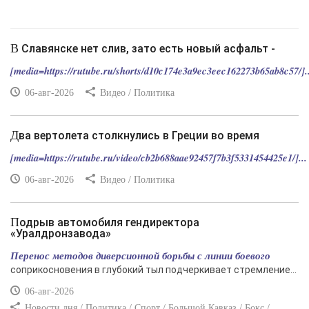
В Славянске нет слив, зато есть новый асфальт -
[media=https://rutube.ru/shorts/d10c174e3a9ec3eec162273b65ab8c57/]..
06-авг-2026
Видео / Политика
Два вертолета столкнулись в Греции во время
[media=https://rutube.ru/video/cb2b688aae92457f7b3f5331454425e1/]...
06-авг-2026
Видео / Политика
Подрыв автомобиля гендиректора
«Уралдронзавода»
Перенос методов диверсионной борьбы с линии боевого
соприкосновения в глубокий тыл подчеркивает стремление...
06-авг-2026
Новости дня / Политика / Спорт / Большой Кавказ / Бокс /