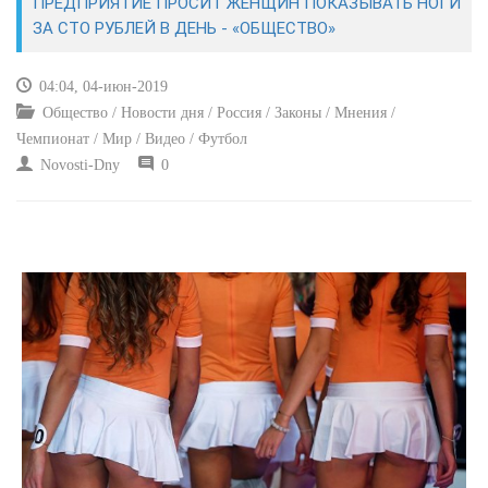
ПРЕДПРИЯТИЕ ПРОСИТ ЖЕНЩИН ПОКАЗЫВАТЬ НОГИ
ЗА СТО РУБЛЕЙ В ДЕНЬ - «ОБЩЕСТВО»
КУЛЬТУРА
04:04, 04-июн-2019
СПОРТ
Общество / Новости дня / Россия / Законы / Мнения /
Чемпионат / Мир / Видео / Футбол
ВОЕННЫЕ ДЕЙСТВИЯ
Novosti-Dny
0
ПРОИСШЕСТВИЯ