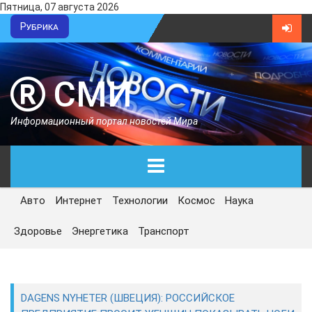
Пятница, 07 августа 2026
Рубрика
СМИ
Информационный портал новостей Мира
Авто
Интернет
Технологии
Космос
Наука
ГЛАВНАЯ
Здоровье
Энергетика
Транспорт
СЕГОДНЯ
ПОЛИТИКА
DAGENS NYHETER (ШВЕЦИЯ): РОССИЙСКОЕ
ЭКОНОМИКА