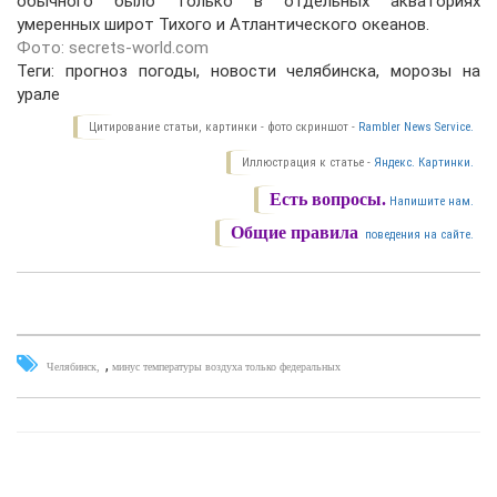
обычного было только в отдельных акваториях
умеренных широт Тихого и Атлантического океанов.
Фото: secrets-world.com
Теги: прогноз погоды, новости челябинска, морозы на
урале
Цитирование статьи, картинки - фото скриншот -
Rambler News Service.
Иллюстрация к статье -
Яндекс. Картинки.
Есть вопросы.
Напишите нам.
Общие правила
поведения на сайте.
,
Челябинск
минус температуры воздуха только федеральных