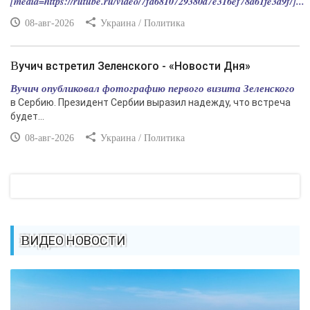
[media=https://rutube.ru/video/7fd6810729380d7e316ef78a61fe3d9f/]...
08-авг-2026
Украина / Политика
Вучич встретил Зеленского - «Новости Дня»
Вучич опубликовал фотографию первого визита Зеленского
в Сербию. Президент Сербии выразил надежду, что встреча
будет...
08-авг-2026
Украина / Политика
ВИДЕО НОВОСТИ