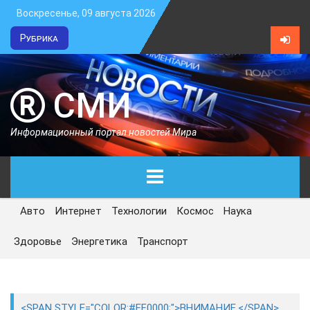
Воскресенье, 09 августа 2026
Рубрика
СМИ
Информационный портал новостей Мира
Авто
Интернет
Технологии
Космос
Наука
ГЛАВНАЯ
Здоровье
Энергетика
Транспорт
СЕГОДНЯ
ПОЛИТИКА
<SPAN STYLE="COLOR:#FF0000;">ВНИМАНИЕ.</SPAN>