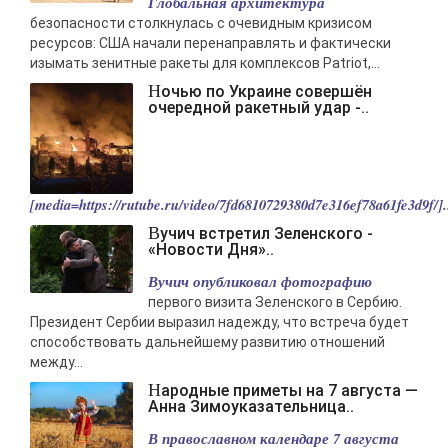
Глобальная архитектура
безопасности столкнулась с очевидным кризисом
ресурсов: США начали перенаправлять и фактически
изымать зенитные ракеты для комплексов Patriot,...
Ночью по Украине совершён
очередной ракетный удар -..
[media=https://rutube.ru/video/7fd6810729380d7e316ef78a61fe3d9f/].
Вучич встретил Зеленского -
«Новости Дня»..
Вучич опубликовал фотографию
первого визита Зеленского в Сербию.
Президент Сербии выразил надежду, что встреча будет
способствовать дальнейшему развитию отношений
между...
Народные приметы на 7 августа —
Анна Зимоуказательница..
В православном календаре 7 августа