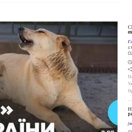
США изымают ракеты Patriot у
е
Г
с
С
По
Ук
Пр
Ночью по Украине совершён очередной
р
[m