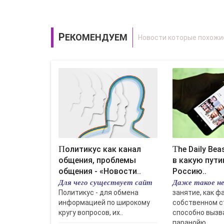
РЕКОМЕНДУЕМ
Политикус как канал
The Daily Beast (США): ни
общения, проблемы
в какую пут
общения - «Новости..
Россию..
Для чего существует сайт
Даже такое не
Политикус - для обмена
занятие, как ф
информацией по широкому
собственном с
кругу вопросов, их..
способно вызв
паранойю..