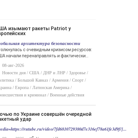
вропейских
лобальная архитектура безопасности
толкнулась с очевидным кризисом ресурсов:
ША начали перенаправлять и фактически...
08-авг-2026
Новости дня / США / ДНР и ЛНР / Здоровье /
литика / Большой Кавказ / Армения / Спорт /
раина / Европа / Латинская Америка /
оисшествия и криминал / Военные действия
акетный удар
edia=https://rutube.ru/video/7fd6810729380d7e316ef78a61fe3d9f/]...