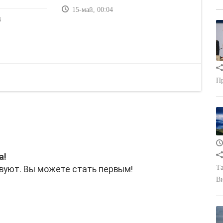
15-май, 00:04
3
Пр
а!
Та
вуют. Вы можете стать первым!
В