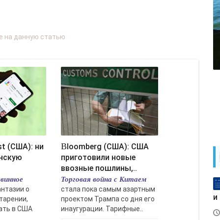
Bloomberg (США): США
инскую
приготовили новые
ввозные пошлины,..
винное
Торговая война с Китаем
антазии о
стала пока самым азартным
и
тарении,
проектом Трампа со дня его
ать в США
инаугурации. Тарифные..