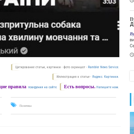
Вучич встретил Зеленского - «Новости
Д
В
в
С
Цитирование статьи, картинки - фото скриншот -
Rambler News Service.
Иллюстрация к статье -
Яндекс. Картинки.
ие правила
Есть вопросы.
поведения на сайте.
Напишите нам.
Политика