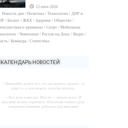
12-июл-2026
Новости дня / Политика / Технологии / ДНР и
Р / Бизнес / ЖКХ / Здоровье / Общество /
оисшествия и криминал / Спорт / Мобильные
хнологии / Чемпионат / Ростов-на-Дону / Видео /
асть / Команды / Статистика
КАЛЕНДАРЬ НОВОСТЕЙ
-- Начинайте делать все, что вы можете сделать – и
даже то, о чем можете хотя бы мечтать.
-- Все дело в мыслях. Мысль — начало всего. И
мыслями можно управлять. И поэтому главное дело
совершенствования: работать над мыслями.
-- Идите уверенно по направлению к мечте. Живите
той жизнью, которую вы сами себе придумали.