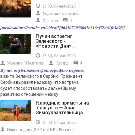
13:30, 08-авг-2026
Украина / Политика
Харитон
0
[media=https://rutube.ru/video/7fd6810729380d7e316ef78a61fe3d9f/]...
Вучич встретил
Зеленского -
«Новости Дня»..
13:30, 08-авг-2026
Украина / Политика
Эдуард
0
Вучич опубликовал фотографию первого
визита Зеленского в Сербию. Президент
Сербии выразил надежду, что встреча
будет способствовать дальнейшему
развитию отношений между...
Народные приметы на
7 августа — Анна
Зимоуказательница..
13:30, 07-авг-2026
Новости дня / ДНР и ЛНР / Россия /