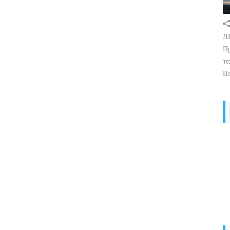
ЛН
Пр
те
Вл