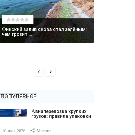
Финский залив снова стал зелёным:
Лето отступает: в Магаданской
чем грозит ...
области выпал с
ПОПУЛЯРНОЕ
Авиаперевозка хрупких
грузов: правила упаковки
10-июл-2026
Мнения