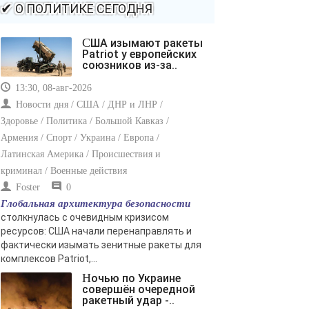
-- Самое большое богатство — это ум. Самая большая
✔ О ПОЛИТИКЕ СЕГОДНЯ
нищета — глупость. Из всех страхов самый пугающий
— самолюбование.
США изымают ракеты
-- Лучшее, что можно сделать с хорошим советом, это
Patriot у европейских
пропустить его мимо ушей. Он никогда не бывает
союзников из-за..
полезен никому, кроме того, кто его дал.
13:30, 08-авг-2026
-- Люблю давать советы и очень не люблю, когда их
дают мне.
Новости дня / США / ДНР и ЛНР /
Здоровье / Политика / Большой Кавказ /
Армения / Спорт / Украина / Европа /
Латинская Америка / Происшествия и
криминал / Военные действия
Foster
0
Глобальная архитектура безопасности
столкнулась с очевидным кризисом
ресурсов: США начали перенаправлять и
фактически изымать зенитные ракеты для
комплексов Patriot,...
Ночью по Украине
совершён очередной
ракетный удар -..