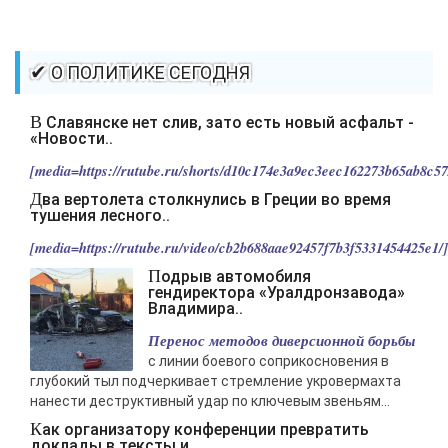
-- Идите уверенно по направлению к мечте. Живите той жизнью,
которую вы сами себе придумали.
-- Самое большое богатство — это ум. Самая большая нищета —
✔ О ПОЛИТИКЕ СЕГОДНЯ
глупость. Из всех страхов самый пугающий — самолюбование.
-- Лучшее, что можно сделать с хорошим советом, это пропустить его
В Славянске нет слив, зато есть новый асфальт -
мимо ушей. Он никогда не бывает полезен никому, кроме того, кто его
«Новости..
дал.
[media=https://rutube.ru/shorts/d10c174e3a9ec3eec162273b65ab8c57/
-- Люблю давать советы и очень не люблю, когда их дают мне.
Два вертолета столкнулись в Греции во время
тушения лесного..
[media=https://rutube.ru/video/cb2b688aae92457f7b3f5331454425e1/].
Подрыв автомобиля
гендиректора «Уралдронзавода»
Владимира..
Перенос методов диверсионной борьбы
с линии боевого соприкосновения в
глубокий тыл подчеркивает стремление укровермахта
нанести деструктивный удар по ключевым звеньям...
Как организатору конференции превратить
доклады в тексты и..