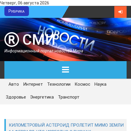
Четверг, 06 августа 2026
Рубрика
СМИ
Информационный портал новостей Мира
Авто
Интернет
Технологии
Космос
Наука
ГЛАВНАЯ
Здоровье
Энергетика
Транспорт
СЕГОДНЯ
ПОЛИТИКА
КИЛОМЕТРОВЫЙ АСТЕРОИД ПРОЛЕТИТ МИМО ЗЕМЛИ
ЭКОНОМИКА