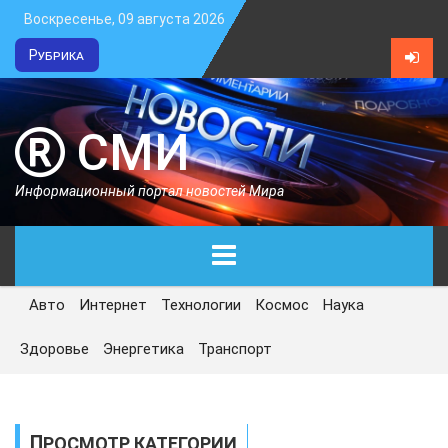
Воскресенье, 09 августа 2026
Рубрика
СМИ
Информационный портал новостей Мира
Авто
Интернет
Технологии
Космос
Наука
ГЛАВНАЯ
Здоровье
Энергетика
Транспорт
СЕГОДНЯ
ПОЛИТИКА
ПРОСМОТР КАТЕГОРИИ