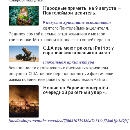
комфортных дней...
Народные приметы на 9 августа —
Пантелеймон-целитель..
9 августа христиане вспоминают
святого Пантелеймона-целителя.
Родился святой в семье отца-язычника и матери-
христианки. Мать воспитывала его в своей вере, но...
США изымают ракеты Patriot у
европейских союзников из-за..
Глобальная архитектура
безопасности столкнулась с очевидным кризисом
ресурсов: США начали перенаправлять и фактически
изымать зенитные ракеты для комплексов Patriot,...
Ночью по Украине совершён
очередной ракетный удар -..
[media=https://rutube.ru/video/7fd6810729380d7e316ef78a61fe3d9f/].