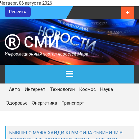
Четверг, 06 августа 2026
Рубрика
СМИ
Информационный портал новостей Мира
Авто
Интернет
Технологии
Космос
Наука
ГЛАВНАЯ
Здоровье
Энергетика
Транспорт
СЕГОДНЯ
ПОЛИТИКА
БЫВШЕГО МУЖА ХАЙДИ КЛУМ СИЛА ОБВИНИЛИ В
ЭКОНОМИКА