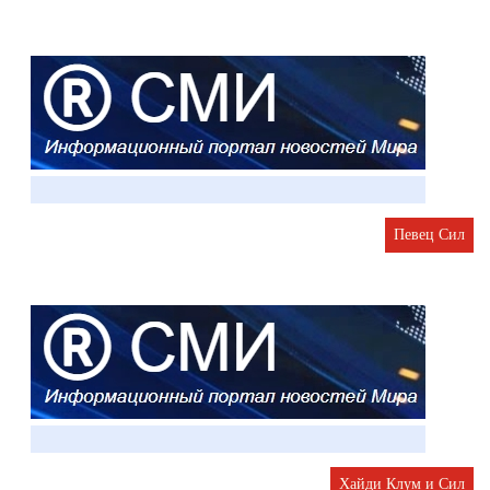
Певец Сил
Хайди Клум и Сил