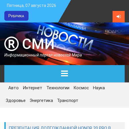
Пятница, 07 августа 2026
Рубрика
СМИ
Информационный портал новостей Мира
Авто
Интернет
Технологии
Космос
Наука
ГЛАВНАЯ
Здоровье
Энергетика
Транспорт
СЕГОДНЯ
ПОЛИТИКА
ПРЕЗЕНТАЦИЯ ДОЛГОЖДАННОЙ HONOR 20 PRO В