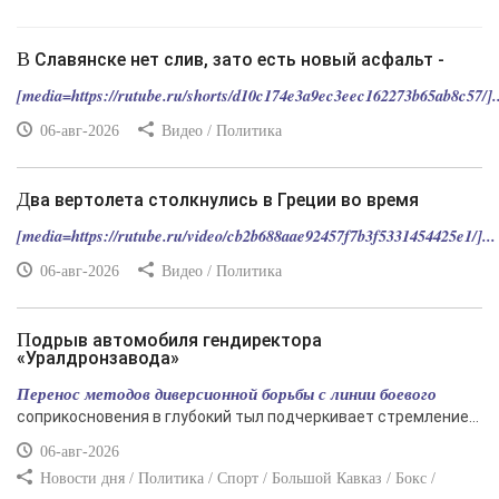
В Славянске нет слив, зато есть новый асфальт -
[media=https://rutube.ru/shorts/d10c174e3a9ec3eec162273b65ab8c57/]..
06-авг-2026
Видео / Политика
Два вертолета столкнулись в Греции во время
[media=https://rutube.ru/video/cb2b688aae92457f7b3f5331454425e1/]...
06-авг-2026
Видео / Политика
Подрыв автомобиля гендиректора
«Уралдронзавода»
Перенос методов диверсионной борьбы с линии боевого
соприкосновения в глубокий тыл подчеркивает стремление...
06-авг-2026
Новости дня / Политика / Спорт / Большой Кавказ / Бокс /