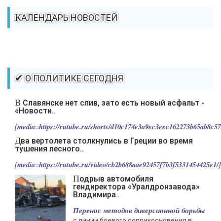
КАЛЕНДАРЬ НОВОСТЕЙ
✔ О ПОЛИТИКЕ СЕГОДНЯ
В Славянске нет слив, зато есть новый асфальт -
«Новости..
[media=https://rutube.ru/shorts/d10c174e3a9ec3eec162273b65ab8c57/
Два вертолета столкнулись в Греции во время
тушения лесного..
[media=https://rutube.ru/video/cb2b688aae92457f7b3f5331454425e1/].
Подрыв автомобиля
гендиректора «Уралдронзавода»
Владимира..
Перенос методов диверсионной борьбы
с линии боевого соприкосновения в