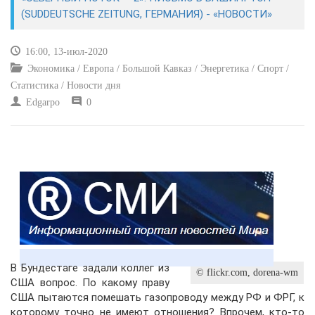
ЭКОНОМИКА
(SUDDEUTSCHE ZEITUNG, ГЕРМАНИЯ) - «НОВОСТИ»
КУЛЬТУРА
16:00, 13-июл-2020
Экономика / Европа / Большой Кавказ / Энергетика / Спорт /
СПОРТ
Статистика / Новости дня
Edgarpo
0
ВОЕННЫЕ ДЕЙСТВИЯ
ПРОИСШЕСТВИЯ
В Бундестаге задали коллег из
© flickr.com, dorena-wm
США вопрос. По какому праву
США пытаются помешать газопроводу между РФ и ФРГ, к
которому точно не имеют отношения? Впрочем, кто-то