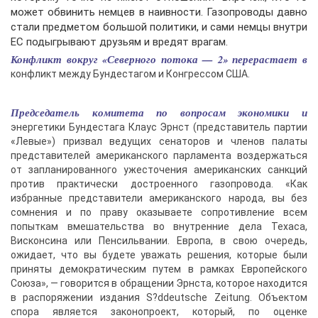
может обвинить немцев в наивности. Газопроводы давно
стали предметом большой политики, и сами немцы внутри
ЕС подыгрывают друзьям и вредят врагам.
Конфликт вокруг «Северного потока — 2» перерастает в
конфликт между Бундестагом и Конгрессом США.
Председатель комитета по вопросам экономики и
энергетики Бундестага Клаус Эрнст (представитель партии
«Левые») призвал ведущих сенаторов и членов палаты
представителей американского парламента воздержаться
от запланированного ужесточения американских санкций
против практически достроенного газопровода. «Как
избранные представители американского народа, вы без
сомнения и по праву оказываете сопротивление всем
попыткам вмешательства во внутренние дела Техаса,
Висконсина или Пенсильвании. Европа, в свою очередь,
ожидает, что вы будете уважать решения, которые были
приняты демократическим путем в рамках Европейского
Союза», — говорится в обращении Эрнста, которое находится
в распоряжении издания S?ddeutsche Zeitung. Объектом
спора является законопроект, который, по оценке