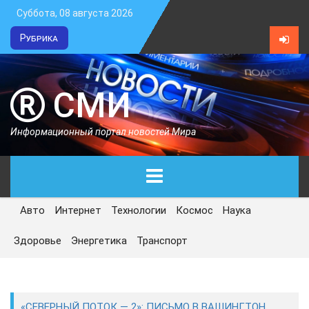
Суббота, 08 августа 2026
Рубрика
СМИ
Информационный портал новостей Мира
Авто
Интернет
Технологии
Космос
Наука
ГЛАВНАЯ
Здоровье
Энергетика
Транспорт
СЕГОДНЯ
ПОЛИТИКА
«СЕВЕРНЫЙ ПОТОК — 2»: ПИСЬМО В ВАШИНГТОН