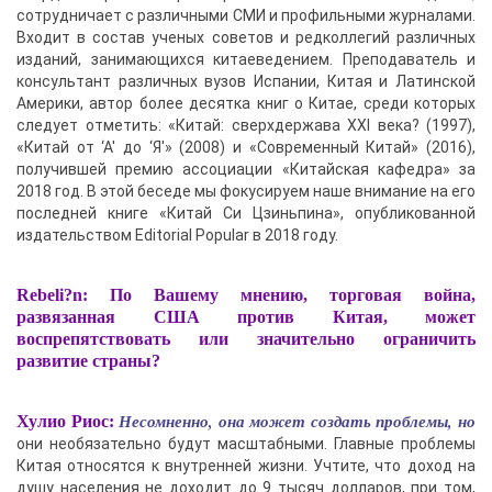
сотрудничает с различными СМИ и профильными журналами.
Входит в состав ученых советов и редколлегий различных
изданий, занимающихся китаеведением. Преподаватель и
консультант различных вузов Испании, Китая и Латинской
Америки, автор более десятка книг о Китае, среди которых
следует отметить: «Китай: сверхдержава XXI века? (1997),
«Китай от ‘А' до ‘Я'» (2008) и «Современный Китай» (2016),
получившей премию ассоциации «Китайская кафедра» за
2018 год. В этой беседе мы фокусируем наше внимание на его
последней книге «Китай Си Цзиньпина», опубликованной
издательством Editorial Popular в 2018 году.
Rebeli?n: По Вашему мнению, торговая война,
развязанная США против Китая, может
воспрепятствовать или значительно ограничить
развитие страны?
Несомненно, она может создать проблемы, но
Хулио Риос:
они необязательно будут масштабными. Главные проблемы
Китая относятся к внутренней жизни. Учтите, что доход на
душу населения не доходит до 9 тысяч долларов, при том,