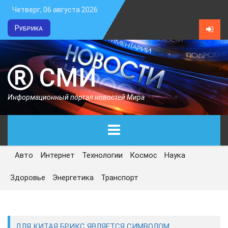
Четверг, 06 августа 2026
Рубрика
СМИ
Информационный портал новостей Мира
Авто
Интернет
Технологии
Космос
Наука
ГЛАВНАЯ
Здоровье
Энергетика
Транспорт
СЕГОДНЯ
ПОЛИТИКА
ДЛЯ КИТАЯ БРИКС ЯВЛЯЕТСЯ СИМВОЛОМ