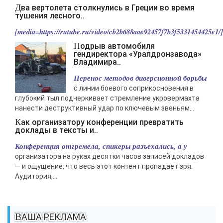
Два вертолета столкнулись в Греции во время
тушения лесного..
[media=https://rutube.ru/video/cb2b688aae92457f7b3f5331454425e1/].
Подрыв автомобиля
гендиректора «Уралдронзавода»
Владимира..
Перенос методов диверсионной борьбы
с линии боевого соприкосновения в
глубокий тыл подчеркивает стремление укровермахта
нанести деструктивный удар по ключевым звеньям...
Как организатору конференции превратить
доклады в тексты и..
Конференция отгремела, спикеры разъехались, а у
организатора на руках десятки часов записей докладов
— и ощущение, что весь этот контент пропадает зря.
Аудитория,...
ВАША РЕКЛАМА