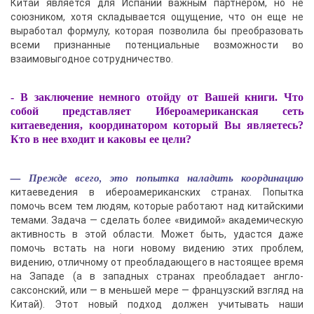
Китай является для Испании важным партнером, но не
союзником, хотя складывается ощущение, что он еще не
выработал формулу, которая позволила бы преобразовать
всеми признанные потенциальные возможности во
взаимовыгодное сотрудничество.
- В заключение немного отойду от Вашей книги. Что
собой представляет Ибероамериканская сеть
китаеведения, координатором который Вы являетесь?
Кто в нее входит и каковы ее цели?
— Прежде всего, это попытка наладить координацию
китаеведения в ибероамериканских странах. Попытка
помочь всем тем людям, которые работают над китайскими
темами. Задача — сделать более «видимой» академическую
активность в этой области. Может быть, удастся даже
помочь встать на ноги новому видению этих проблем,
видению, отличному от преобладающего в настоящее время
на Западе (а в западных странах преобладает англо-
саксонский, или — в меньшей мере — французский взгляд на
Китай). Этот новый подход должен учитывать наши