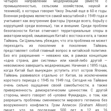
четырех направлений модернизации (вместе с
промышленностью, сельским хозяйством, наукой и
техникой), о которых говорил Чжоу Эньлай еще в 60-е годы.
Военная реформа является самой масштабной с 1949 года и
учитывает как внутренние факторы (прежде всего, борьбу с
коррупцией среди военных), так и внешние. Среди проблем
безопасности Китая отмечают территориальные споры в
акватории морей, омывающих Китай с востока и юга, а также
Тайвань. Си Цзиньпинь убежден, что эта проблема не может
переходить из поколение в поколение. Тайвань
представляет собой главный вопрос в китайской политике.
Без его разрешения — неважно как, в рамках концепции
«одна страна, две системы» или какой-либо другой —
невозможно завершить модернизацию. Начиная с 1895 года,
когда Китай был вынужден уступить этот остров Японии,
Тайвань развивался отдельно от Китая, за исключением
короткого периода с 1945 по 1949 год. Сегодня на Тайване
очень сильно ощущение своей самобытности, а также
приверженность демократическим ценностям. С другой
стороны, много говорят об «уловке Фукидида», о том, как
разрешить проблемы сменяемости мирового гегемона без
вооруженного конфликта. Грэм Аллисон (Graham Allison)
пишет, что за последние 500 лет в 12 из 16