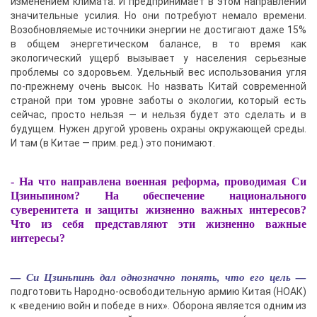
изменением климата. И предпринимает в этом направлении
значительные усилия. Но они потребуют немало времени.
Возобновляемые источники энергии не достигают даже 15%
в общем энергетическом балансе, в то время как
экологический ущерб вызывает у населения серьезные
проблемы со здоровьем. Удельный вес использования угля
по-прежнему очень высок. Но назвать Китай современной
страной при том уровне заботы о экологии, который есть
сейчас, просто нельзя — и нельзя будет это сделать и в
будущем. Нужен другой уровень охраны окружающей среды.
И там (в Китае — прим. ред.) это понимают.
- На что направлена военная реформа, проводимая Си
Цзиньпином? На обеспечение национального
суверенитета и защиты жизненно важных интересов?
Что из себя представляют эти жизненно важные
интересы?
— Си Цзиньпинь дал однозначно понять, что его цель —
подготовить Народно-освободительную армию Китая (НОАК)
к «ведению войн и победе в них». Оборона является одним из