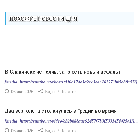
ПОХОЖИЕ НОВОСТИ ДНЯ
В Славянске нет слив, зато есть новый асфальт -
[media=https://rutube.ru/shorts/d10c174e3a9ec3eec162273b65ab8c57/]..
06-авг-2026
Видео / Политика
Два вертолета столкнулись в Греции во время
[media=https://rutube.ru/video/cb2b688aae92457f7b3f5331454425e1/]...
06-авг-2026
Видео / Политика