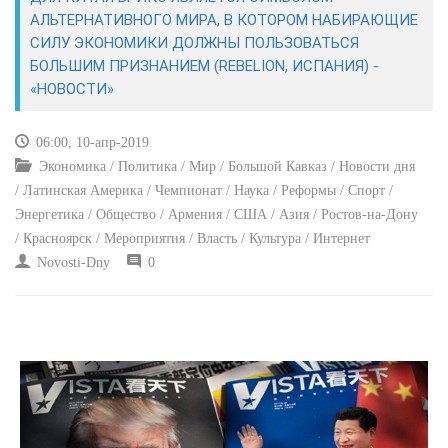
ЭКОНОМИКА
АЛЬТЕРНАТИВНОГО МИРА, В КОТОРОМ НАБИРАЮЩИЕ
СИЛУ ЭКОНОМИКИ ДОЛЖНЫ ПОЛЬЗОВАТЬСЯ
КУЛЬТУРА
БОЛЬШИМ ПРИЗНАНИЕМ (REBELION, ИСПАНИЯ) -
«НОВОСТИ»
СПОРТ
06:00, 10-апр-2019
ВОЕННЫЕ ДЕЙСТВИЯ
Экономика / Политика / Мир / Большой Кавказ / Новости дня
/ Латинская Америка / Чемпионат / Наука / Реформы / Спорт /
ПРОИСШЕСТВИЯ
Энергетика / Общество / Армения / США / Азия / Ростов-на-Дону
/ Красноярск / Мероприятия / Власть / Культура / Интернет
Novosti-Dny
0