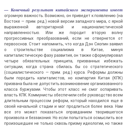
— Конечный результат китайского эксперимента имеет
огромную важность. Возможно, он приведет к появлению (на
Востоке — прим. ред.) новой версии западного мира, с яркой
выраженной авторитарной и националистической
направленностью. Или же породит вторую волну
прогрессивных преобразований, если не отвернется от
первооснов. Стоит напомнить, что когда Дэн Сяопин заявил
о строительстве социализма в Китае, минуя
капиталистическую фазу развития, он также сформулировал
четыре обязательных принципа, призванных избежать
ситуации, когда страна сбилась бы со стратегического
(социалистического — прим. ред.) курса. Реформы должны
были породить капиталистов, но компартия Китая (КПК)
призвана была не допустить возникновение организованного
класса буржуазии. Чтобы этот класс не смог оспаривать
власть КПК. Коммунисты обеспечили себе руководство всем
длительным процессом реформ, который находился еще в
своей начальной стадии и мог продлиться более века. Нам
все это может показаться оправданием творившегося
произвола и беззакония. Но если попытаться осмыслить все
произошедшее не только сквозь призму идеологии, но также