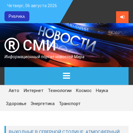
Четверг, 06 августа 2026
Рубрика
СМИ
Информационный портал новостей Мира
Авто
Интернет
Технологии
Космос
Наука
ГЛАВНАЯ
Здоровье
Энергетика
Транспорт
СЕГОДНЯ
ПОЛИТИКА
ВЫХОДНЫЕ В СЕВЕРНОЙ СТОЛИЦЕ: АТМОСФЕРНЫЙ