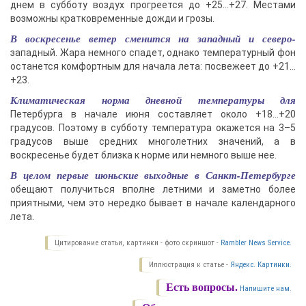
днем в субботу воздух прогреется до +25…+27. Местами
возможны кратковременные дожди и грозы.
В воскресенье ветер сменится на западный и северо-
западный. Жара немного спадет, однако температурный фон
останется комфортным для начала лета: посвежеет до +21…
+23.
Климатическая норма дневной температуры для
Петербурга в начале июня составляет около +18…+20
градусов. Поэтому в субботу температура окажется на 3–5
градусов выше средних многолетних значений, а в
воскресенье будет близка к норме или немного выше нее.
В целом первые июньские выходные в Санкт-Петербурге
обещают получиться вполне летними и заметно более
приятными, чем это нередко бывает в начале календарного
лета.
Цитирование статьи, картинки - фото скриншот -
Rambler News Service.
Иллюстрация к статье -
Яндекс. Картинки.
Есть вопросы.
Напишите нам.