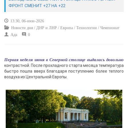
ЭКОНОМИКА
ФРОНТ СМЕНИТ +27 НА +22
КУЛЬТУРА
13:30, 06-июн-2026
Новости дня / ДНР и ЛНР / Европа / Технологии / Чемпионат
СПОРТ
Ада
0
ВОЕННЫЕ ДЕЙСТВИЯ
Первая неделя июня в Северной столице выдалась довольно
ПРОИСШЕСТВИЯ
контрастной. После прохладного старта месяца температура
быстро пошла вверх благодаря поступлению более теплого
воздуха из Центральной Европы.