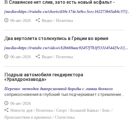
В Славянске нет слив, зато есть новый асфальт -
[media=https://rutube.ru/shorts/d10c174e3a9ec3eec162273b65ab8c57/]..
06-авг-2026
Видео / Политика
Два вертолета столкнулись в Греции во время
[media=https://rutube.ru/video/cb2b688aae92457f7b3f5331454425e1/]...
06-авг-2026
Видео / Политика
Подрыв автомобиля гендиректора
«Уралдронзавода»
Перенос методов диверсионной борьбы с линии боевого
соприкосновения в глубокий тыл подчеркивает стремление...
06-авг-2026
Новости дня / Политика / Спорт / Большой Кавказ / Бокс /
Происшествия и криминал / Статистика