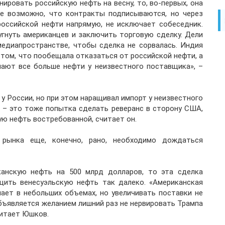
ировать российскую нефть на весну, то, во-первых, она
не возможно, что контракты подписываются, но через
российской нефти напрямую, не исключает собеседник.
угнуть американцев и заключить торговую сделку. Дели
едиапространстве, чтобы сделка не сорвалась. Индия
 том, что пообещала отказаться от российской нефти, а
пают все больше нефти у неизвестного поставщика», –
у России, но при этом наращивал импорт у неизвестного
 – это тоже попытка сделать реверанс в сторону США,
ю нефть востребованной, считает он.
 рынка еще, конечно, рано, необходимо дождаться
канскую нефть на 500 млрд долларов, то эта сделка
щить венесуэльскую нефть так далеко. «Американская
пает в небольших объемах, но увеличивать поставки не
бъявляется желанием лишний раз не нервировать Трампа
читает Юшков.