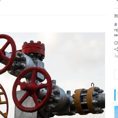
я
В
п
м
Зд