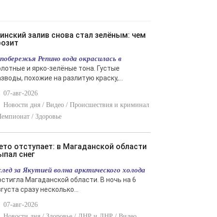
розит
 побережья Репино вода окрасилась в
олотные и ярко-зелёные тона. Густые
зводы, похожие на разлитую краску,...
07-авг-2026
Новости дня / Видео / Происшествия и криминал
Чемпионат / Здоровье
ыпал снег
след за Якутией волна арктического холода
остигла Магаданской области. В ночь на 6
густа сразу несколько...
07-авг-2026
Новости дня / Здоровье / ДНР и ЛНР / Видео