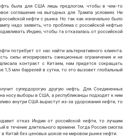
 нефть была для США лишь предлогом, чтобы в чем-то
вое соглашение на выгодных для Трампа условиях. Ни
 российской нефти с рынка. Но так как изначально было
рампу надо заявить, что проблема с российской нефтью
додавливать Индию, чтобы та отказалась от российской
фти потребует от нас найти альтернативного клиента.
сть силы игнорировать санкционные ограничения и не
одписала контракт с Китаем, нам придется сокращать
е 1,5 млн баррелей в сутки, то это вызовет глобальный
лучит супердорогую другую нефть. Для Соединенных
на носу выборы в США, а республиканцы подходят к ним
опливо внутри США вырастут из-за удорожания нефти, то
родавит отказ Индии от российской нефти, то лучшим
ый в течение длительного времени. Тогда Россия смогла
 в Китай без ценовых шоков на мировом рынке нефти.