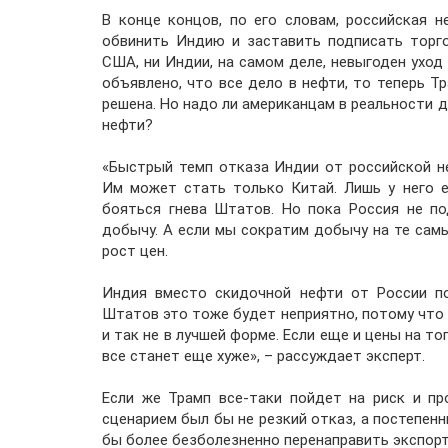
В конце концов, по его словам, российская
обвинить Индию и заставить подписать торго
США, ни Индии, на самом деле, невыгоден уход
объявлено, что все дело в нефти, то теперь Т
решена. Но надо ли американцам в реальности 
нефти?
«Быстрый темп отказа Индии от российской не
Им может стать только Китай. Лишь у него е
бояться гнева Штатов. Но пока Россия не п
добычу. А если мы сократим добычу на те самы
рост цен.
Индия вместо скидочной нефти от России по
Штатов это тоже будет неприятно, потому что 
и так не в лучшей форме. Если еще и цены на т
все станет еще хуже», – рассуждает эксперт.
Если же Трамп все-таки пойдет на риск и п
сценарием был бы не резкий отказ, а постепенн
бы более безболезненно перенаправить экспорт