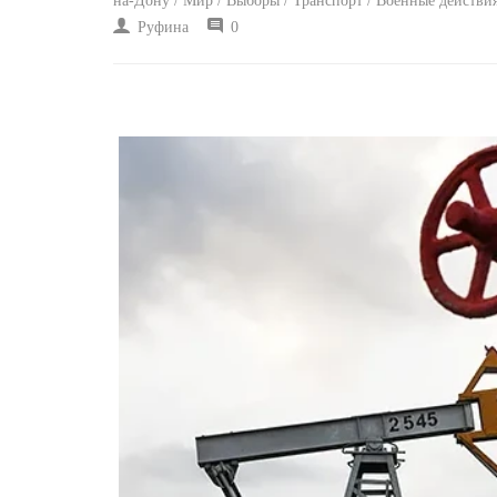
на-Дону / Мир / Выборы / Транспорт / Военные действи
Руфина
0