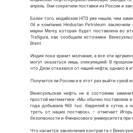
апрель. Они сократили поставки из России и за
Более того, индийские НПЗ уже нашли, чем заме
Oil и компания Hindustan Petroleum заключили
марки Merey, которая будет поставлена во в
Trafigura, как сообщили источники. Венесуэл
Brent.
Индия пока хранит молчание, а все эти аргуме
могут оказаться лишь спекуляцией. В прошлом
что Дели отказался от нашей нефти, однако в и
Получится ли России и в этот раз выйти сухой 
Венесуэльская нефть не в состоянии замени
простой математики. «Мы обычно поставляли в И
года добывала 960 тыс. баррелей в сутки, а н
треть от наших поставок», – отмечает Игор
безопасности и Финансового университета при 
Что касается заключения контракта с Венесуэло