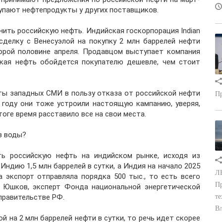
купают нефтепродукты у других поставщиков.
нить российскую нефть. Индийская госкорпорация Indian
 сделку с Венесуэлой на покупку 2 млн баррелей нефти
торой половине апреля. Продавцом выступает компания
ьская нефть обойдется покупателю дешевле, чем стоит
нты западных СМИ в пользу отказа от российской нефти
Пр
 году они тоже устроили настоящую кампанию, уверяя,
тоге время расставило все на свои места.
из воды?
ть российскую нефть на индийском рынке, исходя из
ндию 1,5 млн баррелей в сутки, а Индия на начало 2025
ЛН
а экспорт отправляла порядка 500 тыс., то есть всего
Пр
ь Юшков, эксперт Фонда национальной энергетической
те
правительстве РФ.
Вл
й на 2 млн баррелей нефти в сутки, то речь идет скорее