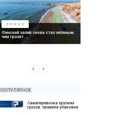
Финский залив снова стал зелёным:
Лето отступает: в Магаданской
чем грозит ...
области выпал с
ПОПУЛЯРНОЕ
Авиаперевозка хрупких
грузов: правила упаковки