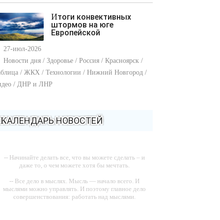
Итоги конвективных
штормов на юге
Европейской
27-июл-2026
Новости дня / Здоровье / Россия / Красноярск /
блица / ЖКХ / Технологии / Нижний Новгород /
идео / ДНР и ЛНР
КАЛЕНДАРЬ НОВОСТЕЙ
-- Начинайте делать все, что вы можете сделать – и
даже то, о чем можете хотя бы мечтать.
-- Все дело в мыслях. Мысль — начало всего. И
мыслями можно управлять. И поэтому главное дело
совершенствования: работать над мыслями.
-- Идите уверенно по направлению к мечте. Живите