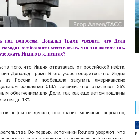
ь под вопросом. Дональд Трамп уверяет, что Дели
 находят все больше свидетельств, что это именно так.
 удержать Индию в клиентах?
ств того, что Индия отказалась от российской нефти,
явил Дональд Трамп. В его указе говорится, что Индия
ть из России и пообещала закупить американские
тдельном заявлении США заявили, что отменяют 25%
ьным облегчением для Дели, так как еще летом пошлины
изится до 18%.
кой нефти не делала, она хранит молчание, вероятно,
ательства. Во-первых, источники Reuters уверяют, что
и
принимают предложения по российской нефти на март-