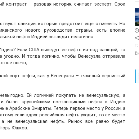
ый контракт – разовая история, считает эксперт. Срок
йствуют санкции, которые предстоит еще отменить. Но
канского нового руководства страны, есть вполне
эльской нефти Индией выглядит нелогично.
Та
 Индию? Если США выведут ее нефть из-под санкций, то
В
 угодно. И тогда логично, чтобы Венесуэла отправила
ртное плечо,
кой сорт нефти, как у Венесуэлы – тяжелый сернистый
евыгодно. Ей логичней покупать не венесуэльскую, а
 и было: крупнейшими поставщиками нефти в Индию
ные Арабские Эмираты. Теперь первое место у России, а
этому если вдруг российская нефть уходит, то ее место
 а не венесуэльская нефть. Рынок все равно будет
Игорь Юшков.