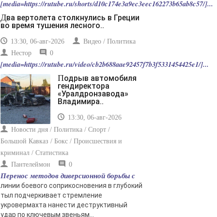
[media=https://rutube.ru/shorts/d10c174e3a9ec3eec162273b65ab8c57/]...
Два вертолета столкнулись в Греции
во время тушения лесного..
13:30, 06-авг-2026
Видео / Политика
Нестор
0
[media=https://rutube.ru/video/cb2b688aae92457f7b3f5331454425e1/]...
Подрыв автомобиля
гендиректора
«Уралдронзавода»
Владимира..
13:30, 06-авг-2026
Новости дня / Политика / Спорт /
Большой Кавказ / Бокс / Происшествия и
криминал / Статистика
Пантелеймон
0
Перенос методов диверсионной борьбы с
линии боевого соприкосновения в глубокий
тыл подчеркивает стремление
укровермахта нанести деструктивный
удар по ключевым звеньям...