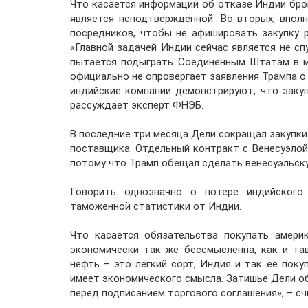
Что касается информации об отказе Индии брон
является неподтвержденной. Во-вторых, впол
посредников, чтобы не афишировать закупку 
«Главной задачей Индии сейчас является не сп
пытается подыграть Соединенным Штатам в м
официально не опровергает заявления Трампа о
индийские компании демонстрируют, что заку
рассуждает эксперт ФНЭБ.
В последние три месяца Дели сокращал закупки 
поставщика. Отдельный контракт с Венесуэлой
потому что Трамп обещал сделать венесуэльску
Говорить однозначно о потере индийского
таможенной статистики от Индии.
Что касается обязательства покупать амери
экономически так же бессмысленна, как и та
нефть – это легкий сорт, Индия и так ее поку
имеет экономического смысла. Затишье Дели о
перед подписанием торгового соглашения», – с