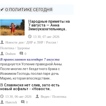
той жизнью, которую вы сами себе придумали.
-- Самое большое богатство — это ум. Самая большая
✔ О ПОЛИТИКЕ СЕГОДНЯ
нищета — глупость. Из всех страхов самый пугающий
— самолюбование.
Народные приметы на
-- Лучшее, что можно сделать с хорошим советом, это
7 августа — Анна
пропустить его мимо ушей. Он никогда не бывает
Зимоуказательница..
полезен никому, кроме того, кто его дал.
13:30, 07-авг-2026
-- Люблю давать советы и очень не люблю, когда их
дают мне.
Новости дня / ДНР и ЛНР / Россия /
Политика / Здоровье
Dodson
0
В православном календаре 7 августа
празднуется Успение праведной Анны.
После многих лет бездетного брака с
Иоакимом Господь послал паре дочь
Марию, которая впоследствии...
В Славянске нет слив, зато есть
новый асфальт - «Новости..
13:30, 06-авг-2026
Видео / Политика
Hancock
0