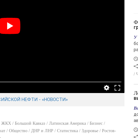
Финский залив снова стал зелёным: чем
г
У
б
ра
/ 
Лето отступает: в Магаданской области
в
СИЙСКОЙ НЕФТИ - «НОВОСТИ»
В
д
ав
/ ЖКХ / Большой Кавказ / Латинская Америка / Бизнес /
т / Общество / ДНР и ЛНР / Статистика / Здоровье / Ростов-